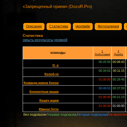
«Запрещенный прием» (DozoR.Pro)
Описание
Статистика
vkontakte
Фотогалерея
Статистика
скрыть результаты уровней
1
2
КОМАНДЫ
Лоботомия
Дамба
00:25:50
00:08:43
O_o
00:34:02
00:11:15
Колоб.ух
01:00:00
00:29:45
Команда имени Кенни
00:49:53
00:37:09
Конкретные мыши
01:00:00
00:21:23
Кошку ищем
01:00:00
01:00:00
Южное Гетто
без подсказок
/
первая подсказка
/
вторая подсказка
/
не выполн