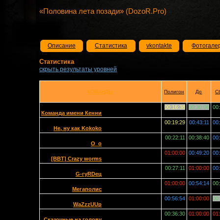
«Половина лета позади» (DozoR.Pro)
Описание
Статистика
vkontakte
Фотогале
Статистика
скрыть результаты уровней
КОМАНДЫ
Полигон
До
С
00:16:38
00:30:06
00
Команда имени Кенни
00:19:29
00:43:11
00
Не, ну как Kokoko
00:22:11
00:38:40
00
O_o
01:00:00
00:49:20
00
[BBT] Crazy worms
00:27:11
01:00:00
00
G-гуRDец
01:00:00
00:54:14
00
Мегаполис
00:56:54
01:00:00
00
WaZzzUUp
00:36:30
01:00:00
01
Сказочные на голову