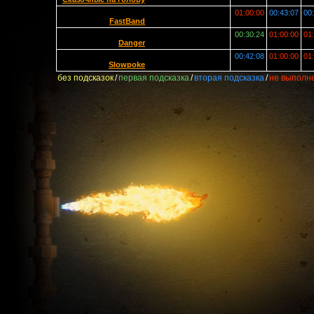
01:00:00
00:43:07
00
FastBand
00:30:24
01:00:00
01
Danger
00:42:08
01:00:00
01
Slowpoke
без подсказок
/
первая подсказка
/
вторая подсказка
/
не выполн