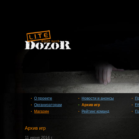
О проекте
Новости и анонсы
П
Организаторам
Архив игр
F
Магазин
Рейтинг команд
П
Архив игр
11 июня 2014 г.