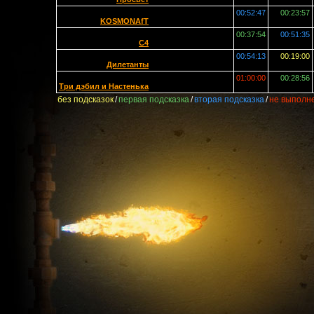
00:52:47
00:23:57
KOSMONAfT
00:37:54
00:51:35
C4
00:54:13
00:19:00
Дилетанты
01:00:00
00:28:56
Три дэбил и Настенька
без подсказок
/
первая подсказка
/
вторая подсказка
/
не выполн