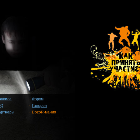
равила
Форум
AQ
Галерея
артнеры
DozoR-мания