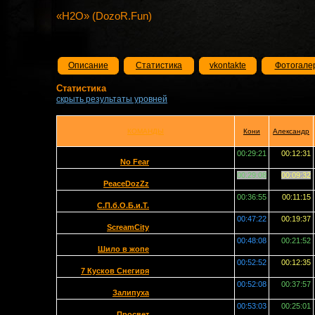
«H2O» (DozoR.Fun)
Описание
Статистика
vkontakte
Фотогале
Статистика
скрыть результаты уровней
КОМАНДЫ
Кони
Александр
00:29:21
00:12:31
No Fear
00:29:08
00:09:32
PeaceDozZz
00:36:55
00:11:15
С.П.б.О.Б.и.Т.
00:47:22
00:19:37
ScreamCity
00:48:08
00:21:52
Шило в жопе
00:52:52
00:12:35
7 Кусков Снегиря
00:52:08
00:37:57
Залипуха
00:53:03
00:25:01
Просвет