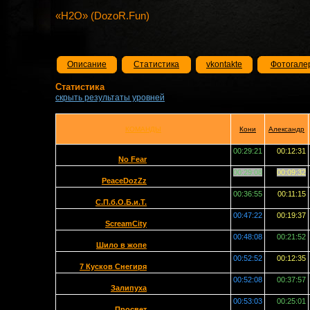
«H2O» (DozoR.Fun)
Описание
Статистика
vkontakte
Фотогале
Статистика
скрыть результаты уровней
КОМАНДЫ
Кони
Александр
00:29:21
00:12:31
No Fear
00:29:08
00:09:32
PeaceDozZz
00:36:55
00:11:15
С.П.б.О.Б.и.Т.
00:47:22
00:19:37
ScreamCity
00:48:08
00:21:52
Шило в жопе
00:52:52
00:12:35
7 Кусков Снегиря
00:52:08
00:37:57
Залипуха
00:53:03
00:25:01
Просвет