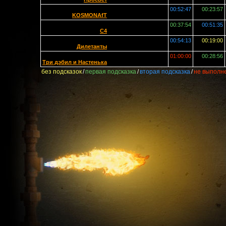
00:52:47
00:23:57
KOSMONAfT
00:37:54
00:51:35
C4
00:54:13
00:19:00
Дилетанты
01:00:00
00:28:56
Три дэбил и Настенька
без подсказок
/
первая подсказка
/
вторая подсказка
/
не выполн