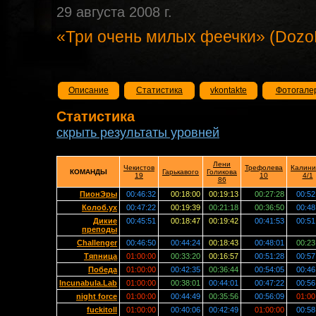
29 августа 2008 г.
«Три очень милых феечки» (Dozo
Описание
Статистика
vkontakte
Фотогале
Статистика
скрыть результаты уровней
Лени
Чекистов
Трефолева
Калини
КОМАНДЫ
Гарькавого
Голикова
19
10
4/1
86
ПионЭры
00:46:32
00:18:00
00:19:13
00:27:28
00:52
Колоб.ух
00:47:22
00:19:39
00:21:18
00:36:50
00:48
Дикие
00:45:51
00:18:47
00:19:42
00:41:53
00:51
преподы
Challenger
00:46:50
00:44:24
00:18:43
00:48:01
00:23
Тяпница
01:00:00
00:33:20
00:16:57
00:51:28
00:57
Победа
01:00:00
00:42:35
00:36:44
00:54:05
00:46
Incunabula.Lab
01:00:00
00:38:01
00:44:01
00:47:22
00:56
night force
01:00:00
00:44:49
00:35:56
00:56:09
01:00
fuckitoll
01:00:00
00:40:06
00:42:49
01:00:00
00:58