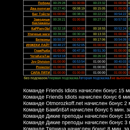
Победа
00:29:28
01:00:00
00:23:32
01:00:00
0
Два попугая
00:27:40
00:08:19
00:15:05
01:00:00
0
Биг Тэйсти
01:00:00
00:38:31
00:22:23
00:54:22
0
Заводные
00:28:21
01:00:00
00:27:10
00:57:02
0
баклажаны
КаРРапуЗЫ
00:32:18
01:00:00
00:18:55
00:52:24
0
Уличные маги
00:39:33
00:30:18
00:13:33
01:00:00
0
Бетмэны
00:50:37
01:00:00
00:17:06
00:54:09
0
ИНЖЕКИ ЛАЙТ
00:48:27
00:52:05
01:00:00
01:00:00
0
ГлавРыба
01:00:00
00:47:15
00:51:30
01:00:00
0
ЧетаКатаТак
00:53:18
01:00:00
00:26:18
01:00:00
0
Joy Division
01:00:00
00:53:54
01:00:00
00:40:03
0
Projector
01:00:00
01:00:00
01:00:00
01:00:00
0
CИЛА ПЯТИ
01:00:00
01:00:00
01:00:00
01:00:00
0
без подсказок
/
первая подсказка
/
вторая подсказка
/
не выполн
Команде Friends Idiots начислен бонус 15 м
Команде Friends Idiots начислен бонус 6 ми
Команде Otmorozkoff.net начислен бонус 2 
Команде БамблБИ начислен бонус 5 мин. з
Команде Дикие преподы начислен бонус 15 
Команде Дикие преподы начислен бонус 3 
Команде Тяпница начислен бонус 8 мин. за