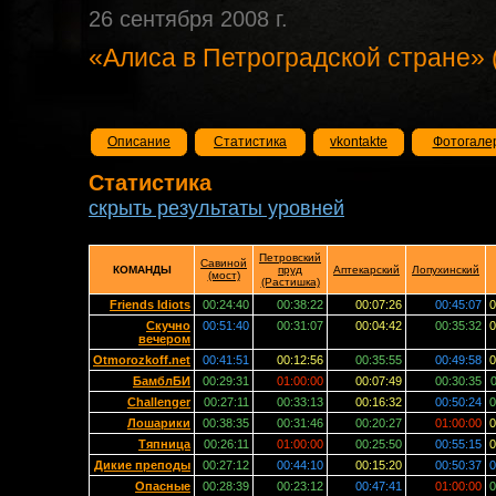
26 сентября 2008 г.
«Алиса в Петроградской стране» 
Описание
Статистика
vkontakte
Фотогале
Статистика
скрыть результаты уровней
Петровский
Савиной
КОМАНДЫ
пруд
Аптекарский
Лопухинский
(мост)
(Растишка)
Friends Idiots
00:24:40
00:38:22
00:07:26
00:45:07
0
Скучно
00:51:40
00:31:07
00:04:42
00:35:32
0
вечером
Otmorozkoff.net
00:41:51
00:12:56
00:35:55
00:49:58
0
БамблБИ
00:29:31
01:00:00
00:07:49
00:30:35
Challenger
00:27:11
00:33:13
00:16:32
00:50:24
0
Лошарики
00:38:35
00:31:46
00:20:27
01:00:00
0
Тяпница
00:26:11
01:00:00
00:25:50
00:55:15
0
Дикие преподы
00:27:12
00:44:10
00:15:20
00:50:37
0
Опасные
00:28:39
00:23:12
00:47:41
01:00:00
0