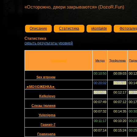
«Осторожно, двери закрываются» (DozoR.Fun)
Описание
Статистика
vkontakte
Фотогале
Статистика
скрыть результаты уровней
КОМАНДЫ
Метро
Трефолева
Парк
00:10:50
00:09:03
00:12
Sex втроем
00:20:02
00:05:16
00:14
◄МО®ОЖЕНКА►
00:07:06
00:12:17
00:12
Kelkolovo
00:07:49
00:07:12
00:17
Слезы тюленя
00:07:32
00:14:35
00:30
Yulenigma
00:11:17
00:10:20
00:23
Гранит-7
00:07:14
00:15:24
00:25
Гравицапа