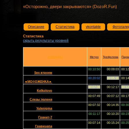
«Осторожно, двери закрываются» (DozoR.Fun)
Описание
Статистика
vkontakte
Фотогале
Статистика
скрыть результаты уровней
КОМАНДЫ
Метро
Трефолева
Парк
00:10:50
00:09:03
00:12
Sex втроем
00:20:02
00:05:16
00:14
◄МО®ОЖЕНКА►
00:07:06
00:12:17
00:12
Kelkolovo
00:07:49
00:07:12
00:17
Слезы тюленя
00:07:32
00:14:35
00:30
Yulenigma
00:11:17
00:10:20
00:23
Гранит-7
00:07:14
00:15:24
00:25
Гравицапа