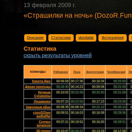
13 февраля 2009 г.
«Страшилки на ночь» (DozoR.Fun
Описание
Статистика
vkontakte
Фотогалерея
Статистика
скрыть результаты уровней
КОМАНДЫ
Рябовское
Лиса
Энергетиков
Челябинская
Ле
Карета Джо
00:06:58
00:17:36
00:16:34
00:25:50
Дикие преподы
00:26:40
00:14:23
00:09:08
00:21:59
Ночные
00:10:02
00:21:56
00:31:50
00:21:09
Сусанины
Лошарики
00:07:23
00:23:56
00:17:23
00:24:00
Заводные яйца
00:08:35
00:08:34
00:21:12
00:36:13
гороDZkие
00:09:51
00:16:03
00:16:09
00:29:36
жиRaffЫ
Скучно
00:07:21
00:19:52
00:16:00
00:28:51
вечером
3D Union
00:10:47
00:29:37
00:13:29
00:17:58