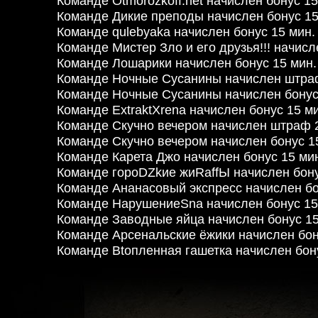
Команде Otmorozkoff.net начислен бонус 15
Команде Дикие преподы начислен бонус 15
Команде qulebyaka начислен бонус 15 мин.
Команде Мистер Зло и его друзья!!! начисл
Команде Лошарики начислен бонус 15 мин.
Команде Ночные Сусанины начислен штраф
Команде Ночные Сусанины начислен бонус 
Команде ExtraktXrena начислен бонус 15 ми
Команде Скучно вечером начислен штраф 2
Команде Скучно вечером начислен бонус 15
Команде Карета Джо начислен бонус 15 мин
Команде гороDZkие жиRaffЫ начислен бону
Команде Ананасовый экспресс начислен бон
Команде НарушениеSna начислен бонус 15 
Команде Заводные яйца начислен бонус 15
Команде Арсенальские ёжики начислен бону
Команде Btопленная гашетка начислен бону