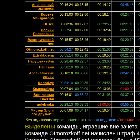
Ананасовый
00:16:24
00:15:15
00:14:17
00:48:48
экспресс
Корень
00:13:03
00:19:50
00:18:14
00:24:44
Мандрагора
НЕ ice
00:08:36
00:12:02
00:29:55
00:21:10
Лосики
00:27:41
00:12:00
00:16:54
00:21:55
Пэлесосики
Электрический
00:15:57
00:15:46
00:19:49
00:20:19
лес
Otmorozkoff.net
00:54:27
00:12:41
00:31:06
00:30:52
ExtraktXrena
00:35:14
00:25:10
00:19:53
00:21:38
НарушениеSna
00:28:48
00:22:57
00:23:03
00:27:29
НаFFаня
00:30:10
00:31:55
00:19:26
00:20:17
Арсенальские
00:10:18
00:33:06
00:19:16
00:42:06
ёжики
Колоб.ух
00:54:10
00:20:35
00:24:58
00:30:50
Кракозябры
00:07:04
00:20:09
00:13:06
01:00:00
Btопленная
00:16:01
00:56:22
00:31:03
00:37:45
гашетка
qulebyaka
00:29:13
00:32:33
01:00:00
00:55:00
Мистер Зло и
00:07:08
00:34:17
00:19:54
00:26:52
его друзья!!!
без подсказок
/
первая подсказка
/
вторая подсказка
/
не выполн
Выделены
команды, игравшие вне зачета
Команде Otmorozkoff.net начислен штраф 4