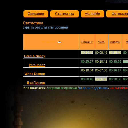
Описание
Статистика
vkontakte
Фотогале
Статистика
скрыть результаты уровней
КОМАНДЫ
Паркинг
Лиса
Виадук
М
00:14:41
00:08:49
00:18:40
00:
Ceed & Nancy
00:25:17
00:10:41
00:29:25
00:
PereDozZz
00:18:34
00:07:58
00:26:17
00:
White Dragon
00:20:48
00:06:59
00:20:50
00:
Без Понтов
без подсказок
/
первая подсказка
/
вторая подсказка
/
не выполн