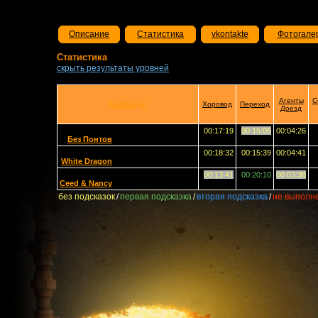
Описание
Статистика
vkontakte
Фотогале
Статистика
скрыть результаты уровней
Агенты
С
КОМАНДЫ
Хоровод
Переход
Доезд
00:17:19
00:15:05
00:04:26
Без Понтов
00:18:32
00:15:39
00:04:41
White Dragon
00:13:41
00:20:10
00:03:38
Ceed & Nancy
без подсказок
/
первая подсказка
/
вторая подсказка
/
не выполн