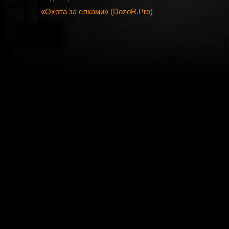
«Охота за елками» (DozoR.Pro)