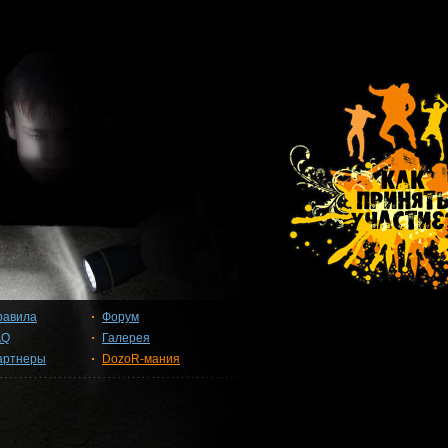
равила
Форум
AQ
Галерея
артнеры
DozoR-мания