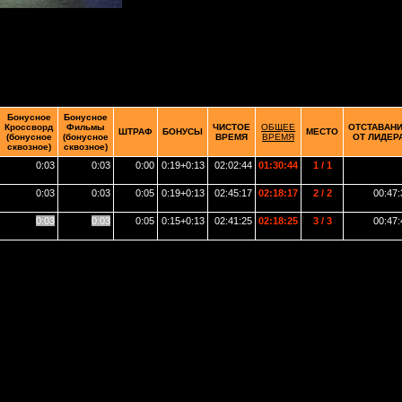
Бонусное
Бонусное
Кроссворд
Фильмы
ЧИСТОЕ
ОБЩЕЕ
ОТСТАВАН
ШТРАФ
БОНУСЫ
МЕСТО
(бонусное
(бонусное
ВРЕМЯ
ВРЕМЯ
ОТ ЛИДЕР
сквозное)
сквозное)
0:03
0:03
0:00
0:19+0:13
02:02:44
01:30:44
1 / 1
0:03
0:03
0:05
0:19+0:13
02:45:17
02:18:17
2 / 2
00:47:
0:03
0:03
0:05
0:15+0:13
02:41:25
02:18:25
3 / 3
00:47: