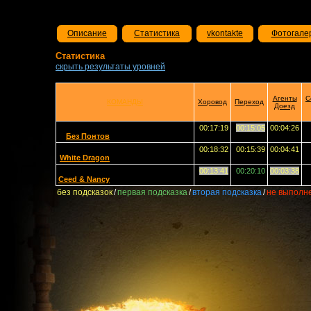
Описание
Статистика
vkontakte
Фотогале
Статистика
скрыть результаты уровней
Агенты
С
КОМАНДЫ
Хоровод
Переход
Доезд
00:17:19
00:15:05
00:04:26
Без Понтов
00:18:32
00:15:39
00:04:41
White Dragon
00:13:41
00:20:10
00:03:38
Ceed & Nancy
без подсказок
/
первая подсказка
/
вторая подсказка
/
не выполн