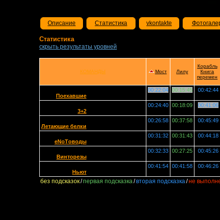
Описание
Статистика
vkontakte
Фотогале
Статистика
скрыть результаты уровней
Корабль
КОМАНДЫ
Мост
Лилу
Книга
перемен
00:22:04
00:15:45
00:42:44
Поехавшие
00:24:40
00:18:09
00:41:06
3+2
00:26:58
00:37:58
00:45:49
Летающие белки
00:31:32
00:31:43
00:44:18
eNoTоводы
00:32:33
00:27:25
00:45:26
Винторезы
00:41:54
00:41:58
00:46:26
Ньют
без подсказок
/
первая подсказка
/
вторая подсказка
/
не выполн