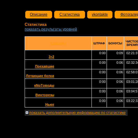
Описание
Статистика
vkontakte
Фотогале
Статистика
показать результаты уровней
ЧИСТО
КОМАНДЫ
ШТРАФ
БОНУСЫ
ВРЕМЯ
0:00
0:09
02:21:3
3+2
0:00
0:06
02:32:3
Поехавшие
0:00
0:06
02:58:0
Летающие белки
0:00
0:06
03:01:2
eNoTоводы
0:00
0:06
03:04:5
Винторезы
0:00
0:06
03:22:3
Ньют
показать
дополнительную информацию по статистике