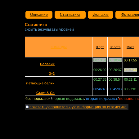
Описание
Статистика
vkontakte
Фотогале
Статистика
скрыть результаты уровней
КОМАНДЫ
Форт
Золото
Мост
00:13:51
00:10:42
00:17:55
БелаZик
00:26:02
00:26:37
00:07:33
3+2
00:27:33
00:38:54
00:21:11
Летающие белки
00:46:40
00:45:03
00:27:01
Grant & Co
без подсказок
/
первая подсказка
/
вторая подсказка
/
не выполн
показать
дополнительную информацию по статистике