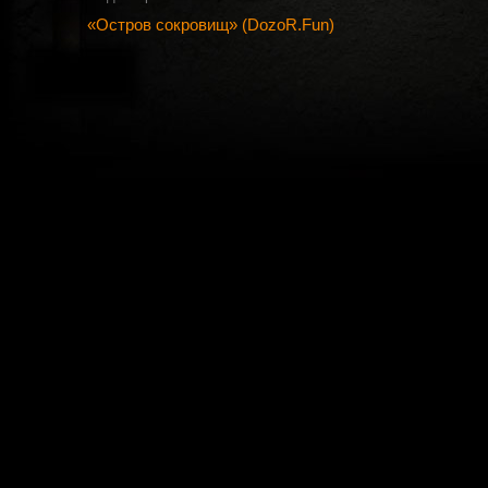
«Остров сокровищ» (DozoR.Fun)