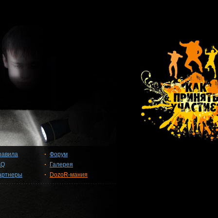
равила
Форум
AQ
Галерея
артнеры
DozoR-мания