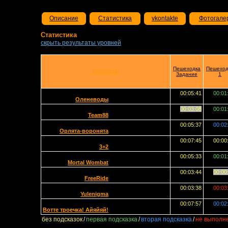
Описание
Статистика
vkontakte
Фотогале
Статистика
скрыть результаты уровней
Пешеходка
Пешеход
КОМАНДЫ
Задание
1
00:05:41
00:01
Оленеводы
00:03:08
00:01
Team88
00:05:37
00:02
Орлята-воронята
00:07:45
00:00
3+2
00:05:33
00:01
Mortal Wombat
00:03:44
00:00
FreeRide
00:03:38
00:03
Yulenigma
00:07:57
00:02
Вотте троечка! Айяйяй!
без подсказок
/
первая подсказка
/
вторая подсказка
/
не выполн