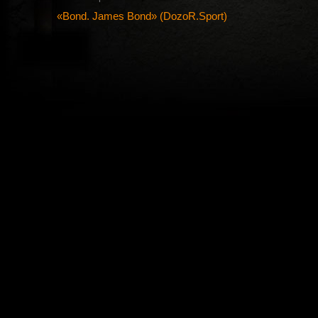
«Bond. James Bond» (DozoR.Sport)