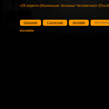
«28-апреля (Маленькие Зеленые Человечки)» (Dozo
Описание
Статистика
vkontakte
Фотогале
vkontakte