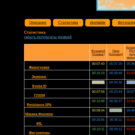
Описание
Статистика
vkontakte
Фотогале
Статистика
скрыть результаты уровней
Коло
Флэшмоб
Парк
(Пут
КОМАНДЫ
(Оливье)
(Хоровод)
дед
моро
00:07:43
00:37:20
00:36
Жирогусики
00:16:19
00:39:49
01:00
Экивоки
00:02:53
00:44:26
00:24
Буква Ю
00:07:54
00:23:44
00:57
TУХЛИ
00:10:08
00:35:37
01:00
Resistance SPb
00:08:04
00:17:29
00:49
Макара Форевер
00:20:55
00:35:11
01:00
4XL
00:10:11
00:29:12
01:00
Жигуляторы