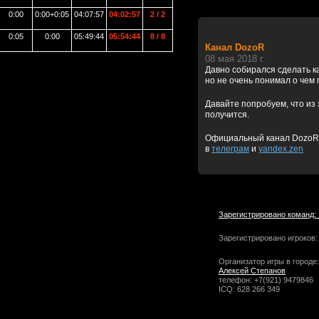
0:00
0:00+0:05
04:07:57
04:02:57
2 / 2
0:05
0:00
05:49:44
05:54:44
8 / 8
Канал DozoR
08 мая 2018 г.
Давно собирался сделать к
но не очень понимал о чем 
Давайте попробуем, что из 
получится.
Официальный канал DozoR
в
телеграм
и
yandex.zen
Зарегистрировано команд:
Зарегистрировано игроков:
Организатор игры в городе:
Алексей Степанов
телефон: +7(921) 9479846
ICQ: 628 266 349