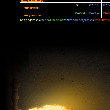
Макара Форевер
00:07:43
00:37:20
00:36
Жирогусики
00:10:11
00:29:12
01:00
Жигуляторы
без подсказок
/
первая подсказка
/
вторая подсказка
/
не выполн