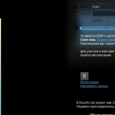
15 августа 2026 г. сост
Своя игра
.
Прием заяв
Приглашаем вас приня
Для участия в игре ва
пройти авторизацию
Регистрация
Напомнить пароль
В DozoR.Lite играет уже 1
Недавно присоединились 