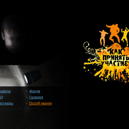
равила
Форум
AQ
Галерея
артнеры
DozoR-мания