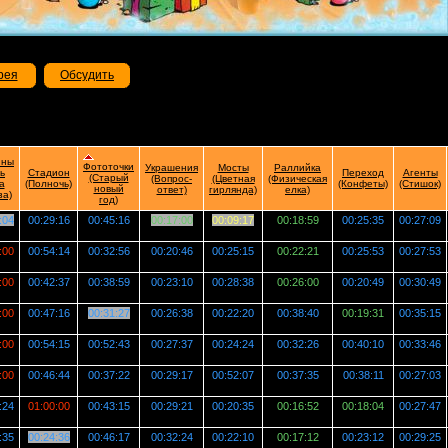
рея
Обсудить
нны
Фототочки
Украшения
Мосты
Раллийка
ь
Стадион
Переход
Агенты
(Старый
(Вопрос-
(Цветная
(Физическая
а
(Полночь)
(Конфеты)
(Стишок)
новый
ответ)
гирлянда)
елка)
за)
год)
:04
00:29:16
00:45:16
00:17:00
00:09:17
00:18:59
00:25:35
00:27:09
:00
00:54:14
00:32:56
00:20:46
00:25:15
00:22:21
00:25:53
00:27:53
:00
00:42:37
00:38:59
00:23:10
00:28:38
00:26:00
00:20:49
00:30:49
:00
00:47:16
00:31:27
00:26:38
00:22:20
00:38:40
00:19:31
00:35:15
:00
00:54:15
00:52:43
00:27:37
00:24:24
00:32:26
00:40:10
00:33:46
:00
00:46:44
00:37:22
00:29:17
00:52:07
00:37:35
00:38:11
00:27:03
:24
01:00:00
00:43:15
00:29:21
00:20:35
00:16:52
00:18:04
00:27:47
:35
00:24:36
00:46:17
00:32:24
00:22:10
00:17:12
00:23:12
00:29:25