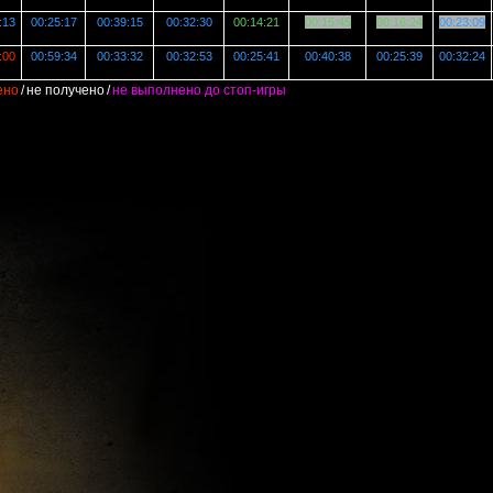
:13
00:25:17
00:39:15
00:32:30
00:14:21
00:15:45
00:16:24
00:23:09
:00
00:59:34
00:33:32
00:32:53
00:25:41
00:40:38
00:25:39
00:32:24
ено
/
не получено
/
не выполнено до стоп-игры