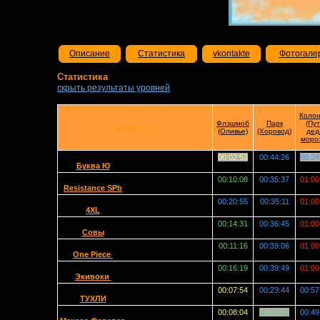
Описание
Статистика
vkontakte
Фотогале
Статистика
скрыть результаты уровней
Коло
Флэшмоб
Парк
(Пут
КОМАНДЫ
(Оливье)
(Хоровод)
дед
моро
00:02:53
00:44:26
00:24
Буква Ю
00:10:08
00:35:37
01:00
Resistance SPb
00:20:55
00:35:11
01:00
4XL
00:14:31
00:36:45
01:00
Совы
00:11:16
00:39:06
01:00
One Piece
00:16:19
00:39:49
01:00
Экивоки
00:07:54
00:23:44
00:57
TУХЛИ
00:08:04
00:17:29
00:49