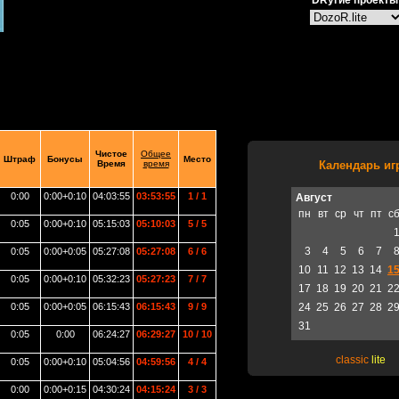
DRугие проекты
Чистое
Общее
Штраф
Бонусы
Место
Время
время
Календарь иг
0:00
0:00+0:10
04:03:55
03:53:55
1 / 1
Август
пн
вт
ср
чт
пт
с
0:05
0:00+0:10
05:15:03
05:10:03
5 / 5
3
4
5
6
7
0:05
0:00+0:05
05:27:08
05:27:08
6 / 6
10
11
12
13
14
1
0:05
0:00+0:10
05:32:23
05:27:23
7 / 7
17
18
19
20
21
2
0:05
0:00+0:05
06:15:43
06:15:43
9 / 9
24
25
26
27
28
2
31
0:05
0:00
06:24:27
06:29:27
10 / 10
classic
lite
0:05
0:00+0:10
05:04:56
04:59:56
4 / 4
0:00
0:00+0:15
04:30:24
04:15:24
3 / 3