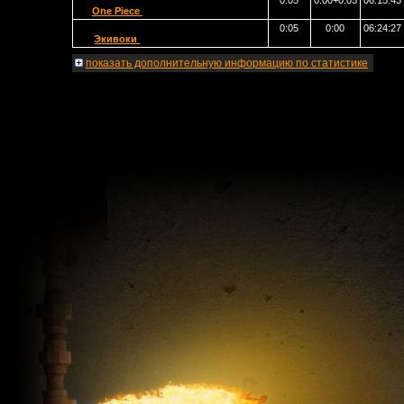
0:05
0:00+0:05
06:15:43
One Piece
0:05
0:00
06:24:27
Экивоки
показать
дополнительную информацию по статистике