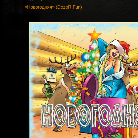
«Новогодняя» (DozoR.Fun)