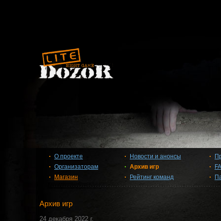
О проекте
Новости и анонсы
П
Организаторам
Архив игр
F
Магазин
Рейтинг команд
П
Архив игр
24 декабря 2022 г.