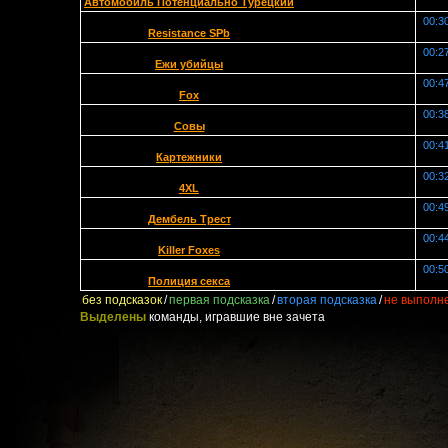
Автомобиль Потенциально Турецкий
00:3
Resistance SPb
00:2
Ежи убийцы
00:4
Fox
00:3
Совы
00:4
Картежники
00:3
4XL
00:4
Дембель Трест
00:4
Killer Foxes
00:5
Полиция секса
без подсказок
/
первая подсказка
/
вторая подсказка
/
не выполн
Выделены
команды, игравшие вне зачета