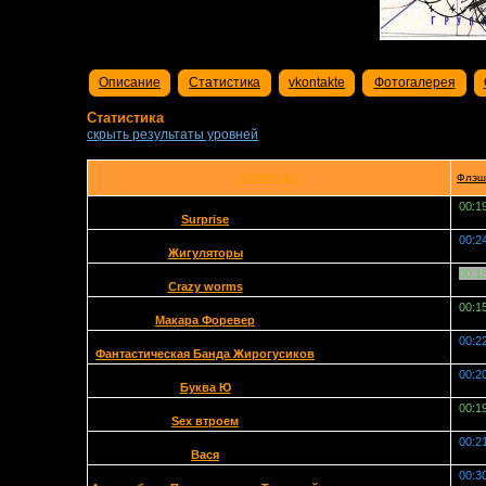
Описание
Статистика
vkontakte
Фотогалерея
Статистика
скрыть результаты уровней
КОМАНДЫ
Флэш
00:1
Surprise
00:2
Жигуляторы
00:1
Crazy worms
00:1
Макара Форевер
00:2
Фантастическая Банда Жирогусиков
00:2
Буква Ю
00:1
Sex втроем
00:2
Вася
00:3