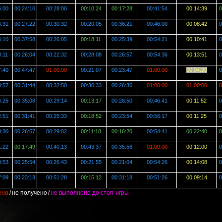
5:00
00:24:10
00:28:00
00:10:24
00:17:28
00:41:54
00:14:39
0
6:31
00:27:22
00:30:32
00:20:05
00:36:21
00:46:00
00:08:42
0
6:10
00:37:58
00:26:05
00:18:11
00:25:39
00:54:21
00:10:41
0
0:11
00:26:04
00:22:32
00:28:08
00:26:57
00:54:36
00:13:51
0
7:40
00:47:47
01:00:00
00:21:07
00:23:47
01:00:00
00:04:29
0
8:57
00:31:44
00:32:50
00:30:33
00:26:36
01:00:00
01:00:00
0
6:26
00:35:08
00:29:14
00:13:17
00:28:50
00:46:41
00:11:52
0
2:51
00:31:41
00:25:33
00:18:52
00:23:54
00:56:17
00:11:25
0
0:30
00:26:57
00:29:02
00:11:18
00:16:20
00:54:41
00:22:40
0
1:22
00:17:49
00:40:13
00:43:37
00:35:56
01:00:00
00:12:00
0
8:53
00:25:54
00:26:43
00:21:55
00:21:04
00:54:26
00:14:08
0
7:09
00:23:13
00:51:28
00:15:12
00:31:18
00:51:26
00:09:14
0
ено
/
не получено
/
не выполнено до стоп-игры