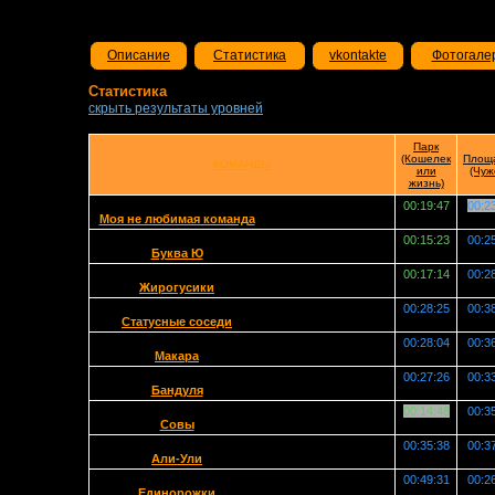
Описание
Статистика
vkontakte
Фотогале
Статистика
скрыть результаты уровней
Парк
(Кошелек
Площ
КОМАНДЫ
или
(Чуж
жизнь)
00:19:47
00:2
Моя не любимая команда
00:15:23
00:2
Буква Ю
00:17:14
00:2
Жирогусики
00:28:25
00:3
Статусные соседи
00:28:04
00:3
Макара
00:27:26
00:3
Бандуля
00:14:48
00:3
Совы
00:35:38
00:3
Али-Ули
00:49:31
00:2
Единорожки