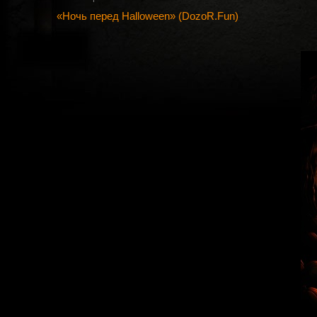
«Ночь перед Halloween» (DozoR.Fun)