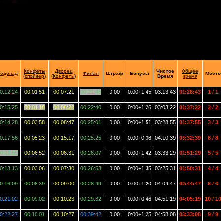
Конфеты
Дворец
Чистое
Общее
одопад
Финал
Штраф
Бонусы
Место
(спойлер)
(Конфеты)
Время
время
0:12:24
00:01:51
00:07:21
00:21:45
0:00
0:00+1:45
03:13:43
01:28:43
1 / 1
0:15:25
00:01:18
00:06:28
00:22:40
0:00
0:00+1:26
03:03:22
01:37:22
2 / 2
0:14:28
00:03:58
00:08:47
00:25:01
0:00
0:00+1:51
03:28:55
01:37:55
3 / 3
0:17:56
00:05:23
00:15:17
00:25:25
0:00
0:00+0:38
04:10:39
03:32:39
8 / 8
0:11:55
00:06:52
00:06:31
00:26:07
0:00
0:00+1:42
03:33:29
01:51:29
5 / 5
0:13:13
00:03:06
00:07:30
00:26:53
0:00
0:00+1:35
03:25:31
01:50:31
4 / 4
0:16:09
00:08:39
00:09:00
00:28:49
0:00
0:00+1:20
04:04:47
02:44:47
6 / 6
0:21:02
00:09:02
00:10:23
00:29:32
0:00
0:00+0:46
04:51:19
04:05:19
10 / 10
0:22:27
00:10:01
00:10:27
00:39:42
0:00
0:00+1:25
04:58:08
03:33:08
9 / 9