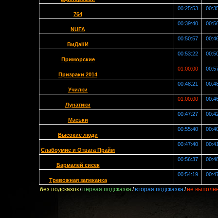
00:25:53
00:3
764
00:39:40
00:5
NUFA
00:50:57
00:4
ВиДаКИ
00:53:22
00:5
Приморские
01:00:00
00:5
Призраки 2014
00:48:21
00:4
Училки
01:00:00
00:4
Лунатики
00:47:27
00:4
Маськи
00:55:40
00:4
Высокие люди
00:47:40
00:4
Слабоумие и Отвага Прайм
00:56:37
00:4
Бармалей сисек
00:54:19
00:4
Тревожная запеканка
без подсказок
/
первая подсказка
/
вторая подсказка
/
не выполн