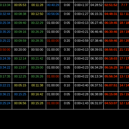
0:13:34
00:05:53
00:11:28
00:40:29
0:00
0:00+1:37
04:28:52
02:51:52
7 / 7
0:32:44
00:08:38
00:12:50
00:56:06
0:00
0:00+1:27
06:15:31
04:48:31
11 / 11
0:25:34
00:09:40
00:22:29
01:00:00
0:05
0:00+0:13
06:27:45
06:19:45
18 / 18
0:35:20
00:09:16
00:26:29
01:00:00
0:05
0:00+0:21
06:46:46
06:30:46
19 / 19
0:25:22
00:09:59
00:28:35
01:00:00
0:20
0:00+0:59
07:38:46
06:59:46
20 / 20
0:50:00
00:20:00
00:50:00
01:00:00
0:30
0:00+0:13
08:39:01
08:56:01
21 / 21
0:24:39
00:12:14
00:21:42
01:00:00
0:10
0:00+0:22
06:30:03
06:18:03
17 / 17
0:34:22
00:13:07
00:29:00
01:00:00
0:05
0:00+0:23
06:34:29
06:16:29
16 / 16
0:17:35
00:12:25
00:26:26
01:00:00
0:05
0:00+0:22
06:13:34
05:56:34
13 / 13
0:22:21
00:05:15
00:11:38
01:00:00
0:10
0:00+0:40
06:37:51
06:07:51
14 / 14
0:36:21
00:15:25
00:16:42
01:00:00
0:05
0:00+0:28
06:38:08
06:15:08
15 / 15
0:25:24
00:06:56
00:15:28
01:00:00
0:05
0:00+1:43
06:31:07
04:53:07
12 / 12