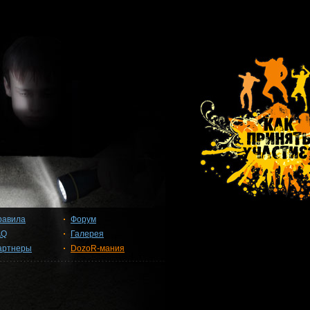
равила
Форум
AQ
Галерея
артнеры
DozoR-мания