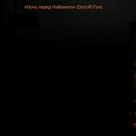
«Ночь перед Halloween» (DozoR.Fun)