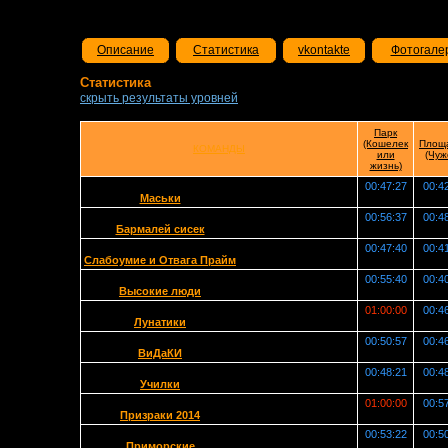
Описание
Статистика
vkontakte
Фотогале
Статистика
скрыть результаты уровней
Парк
(Кошелек
Площ
КОМАНДЫ
или
(Чуж
жизнь)
00:47:27
00:4
Маськи
00:56:37
00:4
Бармалей сисек
00:47:40
00:4
Слабоумие и Отвага Прайм
00:55:40
00:4
Высокие люди
01:00:00
00:4
Лунатики
00:50:57
00:4
ВиДаКИ
00:48:21
00:4
Училки
01:00:00
00:5
Призраки 2014
00:53:22
00:5
Приморские