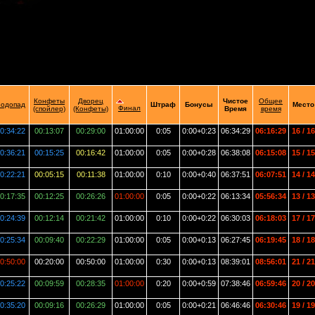
Конфеты
Дворец
Чистое
Общее
одопад
Штраф
Бонусы
Место
Финал
(спойлер)
(Конфеты)
Время
время
0:34:22
00:13:07
00:29:00
01:00:00
0:05
0:00+0:23
06:34:29
06:16:29
16 / 16
0:36:21
00:15:25
00:16:42
01:00:00
0:05
0:00+0:28
06:38:08
06:15:08
15 / 15
0:22:21
00:05:15
00:11:38
01:00:00
0:10
0:00+0:40
06:37:51
06:07:51
14 / 14
0:17:35
00:12:25
00:26:26
01:00:00
0:05
0:00+0:22
06:13:34
05:56:34
13 / 13
0:24:39
00:12:14
00:21:42
01:00:00
0:10
0:00+0:22
06:30:03
06:18:03
17 / 17
0:25:34
00:09:40
00:22:29
01:00:00
0:05
0:00+0:13
06:27:45
06:19:45
18 / 18
0:50:00
00:20:00
00:50:00
01:00:00
0:30
0:00+0:13
08:39:01
08:56:01
21 / 21
0:25:22
00:09:59
00:28:35
01:00:00
0:20
0:00+0:59
07:38:46
06:59:46
20 / 20
0:35:20
00:09:16
00:26:29
01:00:00
0:05
0:00+0:21
06:46:46
06:30:46
19 / 19