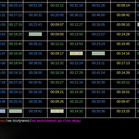
7:09
00:23:13
00:51:28
00:15:12
00:31:18
00:51:26
00:09:14
0
6:31
00:27:22
00:30:32
00:20:05
00:36:21
00:46:00
00:08:42
0
6:09
00:17:19
00:23:43
00:09:07
00:12:27
00:26:05
00:09:10
0
3:43
00:18:25
00:16:45
00:09:00
00:13:55
00:21:07
00:14:28
0
8:02
00:15:40
00:35:21
00:12:21
00:13:54
00:23:24
00:10:45
0
5:37
00:16:26
00:29:16
00:09:17
00:08:37
00:18:39
00:14:16
0
5:06
00:18:54
00:38:02
00:12:32
00:22:24
00:23:11
00:17:13
0
5:00
00:24:10
00:28:00
00:10:24
00:17:28
00:41:54
00:14:39
0
7:18
00:27:16
00:30:41
00:16:27
00:21:18
00:32:30
00:20:12
0
6:05
00:24:11
00:34:26
00:09:21
00:14:38
00:41:18
00:16:01
0
8:48
00:25:31
00:25:30
00:09:26
00:15:22
00:33:49
00:09:47
0
3:36
00:14:57
00:29:42
00:08:47
00:14:32
00:25:36
00:13:25
0
ено
/
не получено
/
не выполнено до стоп-игры