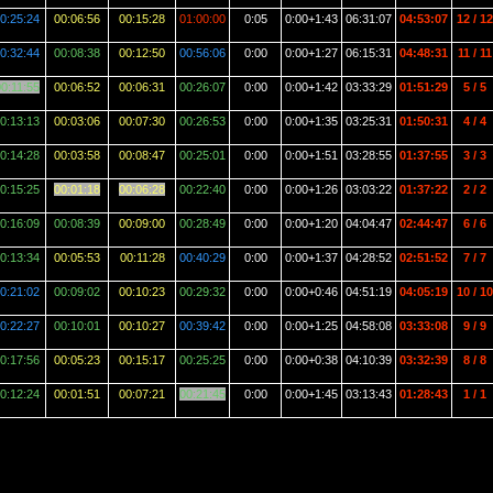
0:25:24
00:06:56
00:15:28
01:00:00
0:05
0:00+1:43
06:31:07
04:53:07
12 / 12
0:32:44
00:08:38
00:12:50
00:56:06
0:00
0:00+1:27
06:15:31
04:48:31
11 / 11
0:11:55
00:06:52
00:06:31
00:26:07
0:00
0:00+1:42
03:33:29
01:51:29
5 / 5
0:13:13
00:03:06
00:07:30
00:26:53
0:00
0:00+1:35
03:25:31
01:50:31
4 / 4
0:14:28
00:03:58
00:08:47
00:25:01
0:00
0:00+1:51
03:28:55
01:37:55
3 / 3
0:15:25
00:01:18
00:06:28
00:22:40
0:00
0:00+1:26
03:03:22
01:37:22
2 / 2
0:16:09
00:08:39
00:09:00
00:28:49
0:00
0:00+1:20
04:04:47
02:44:47
6 / 6
0:13:34
00:05:53
00:11:28
00:40:29
0:00
0:00+1:37
04:28:52
02:51:52
7 / 7
0:21:02
00:09:02
00:10:23
00:29:32
0:00
0:00+0:46
04:51:19
04:05:19
10 / 10
0:22:27
00:10:01
00:10:27
00:39:42
0:00
0:00+1:25
04:58:08
03:33:08
9 / 9
0:17:56
00:05:23
00:15:17
00:25:25
0:00
0:00+0:38
04:10:39
03:32:39
8 / 8
0:12:24
00:01:51
00:07:21
00:21:45
0:00
0:00+1:45
03:13:43
01:28:43
1 / 1