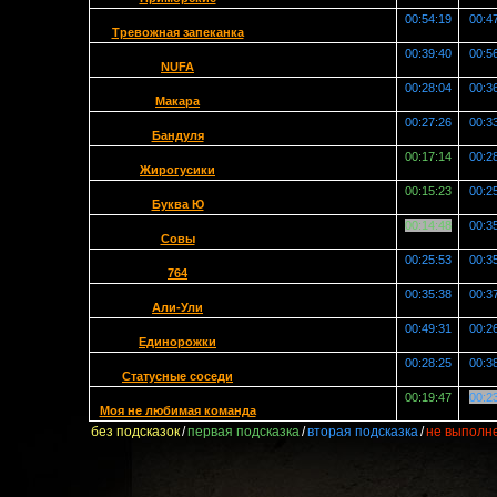
00:54:19
00:4
Тревожная запеканка
00:39:40
00:5
NUFA
00:28:04
00:3
Макара
00:27:26
00:3
Бандуля
00:17:14
00:2
Жирогусики
00:15:23
00:2
Буква Ю
00:14:48
00:3
Совы
00:25:53
00:3
764
00:35:38
00:3
Али-Ули
00:49:31
00:2
Единорожки
00:28:25
00:3
Статусные соседи
00:19:47
00:2
Моя не любимая команда
без подсказок
/
первая подсказка
/
вторая подсказка
/
не выполн