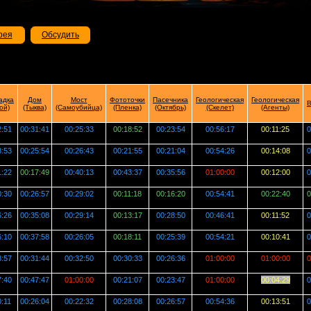
рея
Обсудить
адка
Дом
Мост
Фототочки
Пасечника
Геологическая
Геологическая
В
ой)
(Тыква)
(Самоубийца)
(Пленка)
(Октябрь)
(Скелет)
(Агенты)
2:51
00:31:41
00:25:33
00:18:52
00:23:54
00:56:17
00:11:25
0
8:53
00:25:54
00:26:43
00:21:55
00:21:04
00:54:26
00:14:08
0
1:22
00:17:49
00:40:13
00:43:37
00:35:56
01:00:00
00:12:00
0
0:30
00:26:57
00:29:02
00:11:18
00:16:20
00:54:41
00:22:40
0
6:26
00:35:08
00:29:14
00:13:17
00:28:50
00:46:41
00:11:52
0
6:10
00:37:58
00:26:05
00:18:11
00:25:39
00:54:21
00:10:41
0
8:57
00:31:44
00:32:50
00:30:33
00:26:36
01:00:00
01:00:00
0
7:40
00:47:47
01:00:00
00:21:07
00:23:47
01:00:00
00:04:29
0
0:11
00:26:04
00:22:32
00:28:08
00:26:57
00:54:36
00:13:51
0