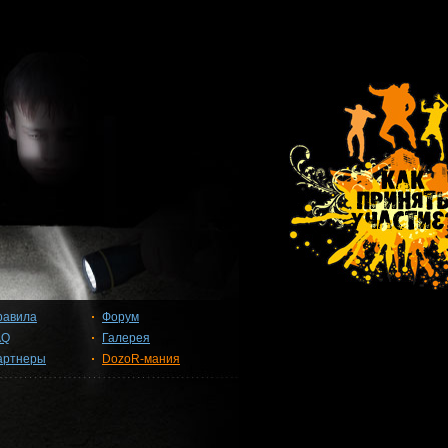
равила
Форум
AQ
Галерея
артнеры
DozoR-мания