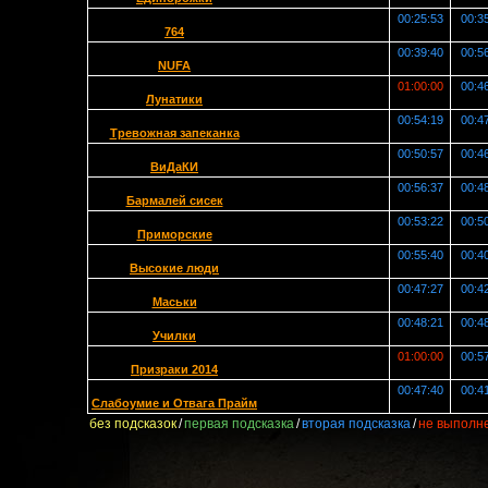
00:25:53
00:3
764
00:39:40
00:5
NUFA
01:00:00
00:4
Лунатики
00:54:19
00:4
Тревожная запеканка
00:50:57
00:4
ВиДаКИ
00:56:37
00:4
Бармалей сисек
00:53:22
00:5
Приморские
00:55:40
00:4
Высокие люди
00:47:27
00:4
Маськи
00:48:21
00:4
Училки
01:00:00
00:5
Призраки 2014
00:47:40
00:4
Слабоумие и Отвага Прайм
без подсказок
/
первая подсказка
/
вторая подсказка
/
не выполн