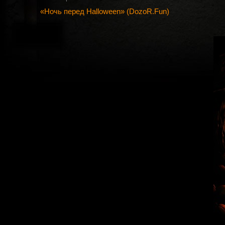
«Ночь перед Halloween» (DozoR.Fun)