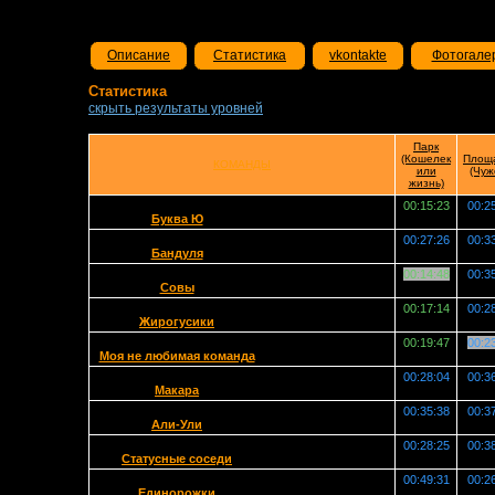
Описание
Статистика
vkontakte
Фотогале
Статистика
скрыть результаты уровней
Парк
(Кошелек
Площ
КОМАНДЫ
или
(Чуж
жизнь)
00:15:23
00:2
Буква Ю
00:27:26
00:3
Бандуля
00:14:48
00:3
Совы
00:17:14
00:2
Жирогусики
00:19:47
00:2
Моя не любимая команда
00:28:04
00:3
Макара
00:35:38
00:3
Али-Ули
00:28:25
00:3
Статусные соседи
00:49:31
00:2
Единорожки