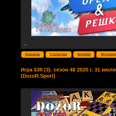
...
Описание
Статистика
vkontakte
Фотогале
Игра 539 (3). сезон 48 2020 г. 31 июля
(DozoR.Sport)