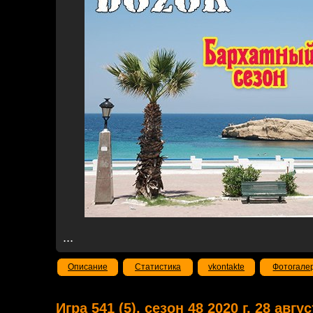
...
Описание
Статистика
vkontakte
Фотогале
Игра 541 (5). сезон 48 2020 г. 28 авг