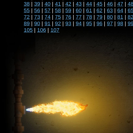
38
|
39
|
40
|
41
|
42
|
43
|
44
|
45
|
46
|
47
|
4
55
|
56
|
57
|
58
|
59
|
60
|
61
|
62
|
63
|
64
|
6
72
|
73
|
74
|
75
|
76
|
77
|
78
|
79
|
80
|
81
|
8
89
|
90
|
91
|
92
|
93
|
94
|
95
|
96
|
97
|
98
|
9
105
|
106
|
107