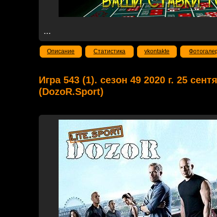
...
Описание
Статистика
vkontakte
Фотогале
Игра 543 (1). сезон 49 2020 г. 25 сен
(DozoR.Sport)