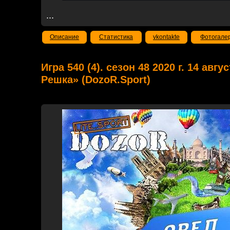
...
Описание
Статистика
vkontakte
Фотогале
Игра 540 (4). сезон 48 2020 г. 14 авгу
Решка» (DozoR.Sport)