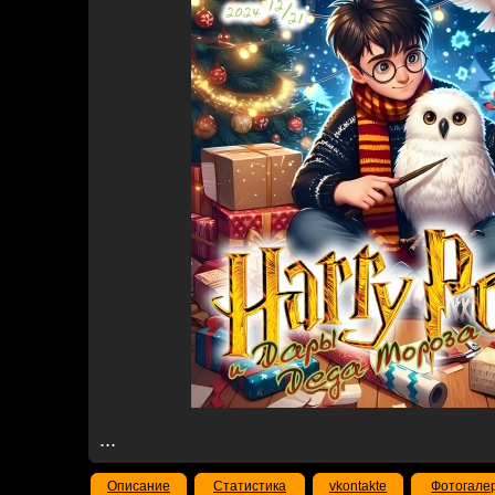
...
Описание
Статистика
vkontakte
Фотогале