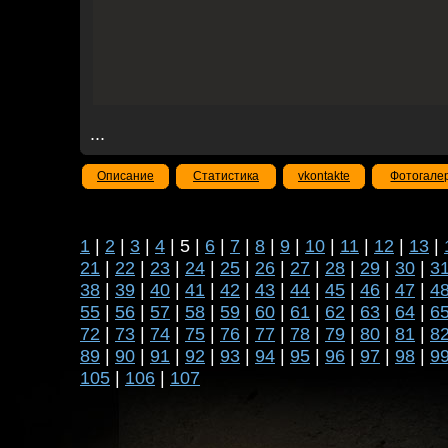
...
Описание
Статистика
vkontakte
Фотогале
1
|
2
|
3
|
4
| 5 |
6
|
7
|
8
|
9
|
10
|
11
|
12
|
13
|
21
|
22
|
23
|
24
|
25
|
26
|
27
|
28
|
29
|
30
|
3
38
|
39
|
40
|
41
|
42
|
43
|
44
|
45
|
46
|
47
|
4
55
|
56
|
57
|
58
|
59
|
60
|
61
|
62
|
63
|
64
|
6
72
|
73
|
74
|
75
|
76
|
77
|
78
|
79
|
80
|
81
|
8
89
|
90
|
91
|
92
|
93
|
94
|
95
|
96
|
97
|
98
|
9
105
|
106
|
107