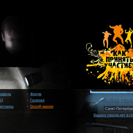
равила
Форум
AQ
Галерея
артнеры
DozoR-мания
Вашего города нет в с