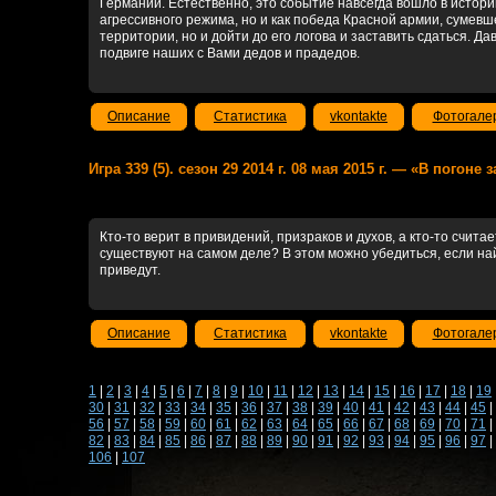
Германии. Естественно, это событие навсегда вошло в истори
агрессивного режима, но и как победа Красной армии, сумевше
территории, но и дойти до его логова и заставить сдаться.
Дав
подвиге наших с Вами дедов и прадедов.
Описание
Статистика
vkontakte
Фотогале
Игра 339 (5). сезон 29 2014 г. 08 мая 2015 г. — «В погон
Кто-то верит в привидений, призраков и духов, а кто-то считае
существуют на самом деле? В этом можно убедиться, если най
приведут.
Описание
Статистика
vkontakte
Фотогале
1
|
2
|
3
|
4
|
5
|
6
|
7
|
8
|
9
|
10
|
11
|
12
|
13
|
14
|
15
|
16
|
17
|
18
|
19
30
|
31
|
32
|
33
|
34
|
35
|
36
|
37
|
38
|
39
|
40
|
41
|
42
|
43
|
44
|
45
|
56
|
57
|
58
|
59
|
60
|
61
|
62
|
63
|
64
|
65
|
66
|
67
|
68
|
69
|
70
|
71
|
82
|
83
|
84
|
85
|
86
|
87
|
88
|
89
|
90
|
91
|
92
|
93
|
94
|
95
|
96
|
97
|
106
|
107