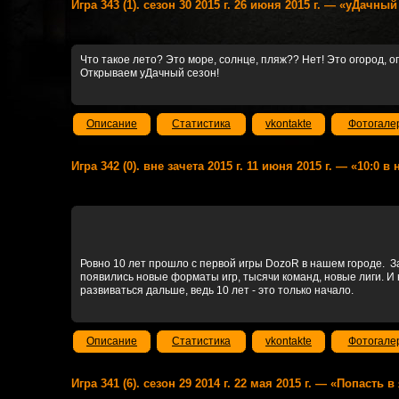
Игра 343 (1). сезон 30 2015 г. 26 июня 2015 г. — «уДачны
Что такое лето? Это море, солнце, пляж?? Нет! Это огород, ого
Открываем уДачный сезон!
Описание
Статистика
vkontakte
Фотогале
Игра 342 (0). вне зачета 2015 г. 11 июня 2015 г. — «10:0 
Ровно 10 лет прошло с первой игры DozoR в нашем городе. З
появились новые форматы игр, тысячи команд, новые лиги. И
развиваться дальше, ведь 10 лет - это только начало.
Описание
Статистика
vkontakte
Фотогале
Игра 341 (6). сезон 29 2014 г. 22 мая 2015 г. — «Попасть 