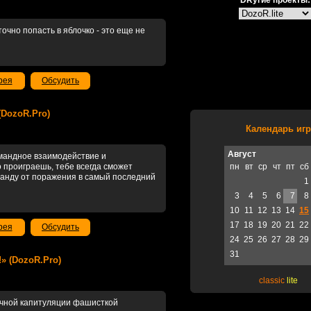
DRугие проекты:
точно попасть в яблочко - это еще не
рея
Обсудить
 (DozoR.Pro)
Календарь игр
Август
омандное взаимодействие и
о проиграешь, тебе всегда сможет
пн
вт
ср
чт
пт
сб
оманду от поражения в самый последний
1
3
4
5
6
7
8
10
11
12
13
14
15
17
18
19
20
21
22
рея
Обсудить
24
25
26
27
28
29
31
!» (DozoR.Pro)
classic
lite
рочной капитуляции фашисткой