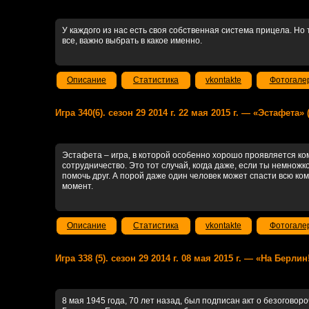
У каждого из нас есть своя собственная система прицела. Но 
все, важно выбрать в какое именно.
Описание
Статистика
vkontakte
Фотогале
Игра 340(6). сезон 29 2014 г. 22 мая 2015 г. — «Эстафета»
Эстафета – игра, в которой особенно хорошо проявляется к
сотрудничество. Это тот случай, когда даже, если ты немножк
помочь друг. А порой даже один человек может спасти всю к
момент.
Описание
Статистика
vkontakte
Фотогале
Игра 338 (5). сезон 29 2014 г. 08 мая 2015 г. — «На Берлин
8 мая 1945 года, 70 лет назад, был подписан акт о безогово