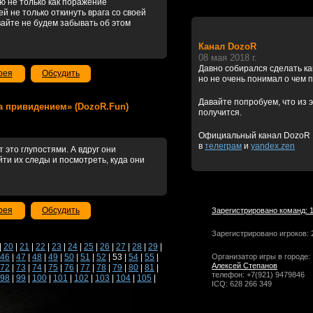
ю не только как поражение
й не только откинуть врага со своей
айте не будем забывать об этом
Канал DozoR
08 мая 2018 г.
Давно собирался сделать к
рея
Обсудить
но не очень понимал о чем 
Давайте попробуем, что из э
е за привидением» (DozoR.Fun)
получится.
Официальный канал DozoR
в
телеграм
и
yandex.zen
т это глупостями. А вдруг они
ти их следы и посмотреть, куда они
рея
Обсудить
Зарегистрировано команд: 
Зарегистрировано игроков: 
|
20
|
21
|
22
|
23
|
24
|
25
|
26
|
27
|
28
|
29
|
46
|
47
|
48
|
49
|
50
|
51
|
52
| 53 |
54
|
55
|
Организатор игры в городе:
Алексей Степанов
72
|
73
|
74
|
75
|
76
|
77
|
78
|
79
|
80
|
81
|
телефон: +7(921) 9479846
98
|
99
|
100
|
101
|
102
|
103
|
104
|
105
|
ICQ: 628 266 349