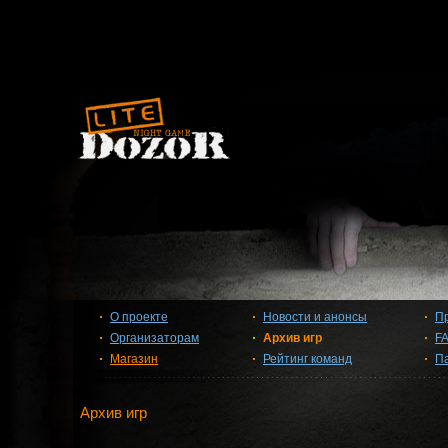
О проекте
Новости и анонсы
П
Организаторам
Архив игр
F
Магазин
Рейтинг команд
П
Архив игр