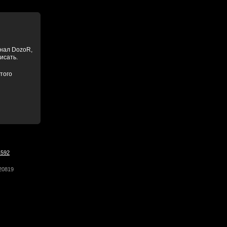
анал DozoR,
писать.
того
1592
20819