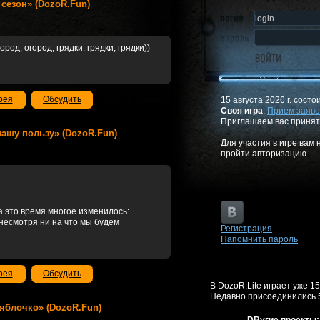
й сезон» (DozoR.Fun)
род, огород, грядки, грядки, грядки))
рея
Обсудить
15 августа 2026 г. состо
Своя игра
.
Прием заяво
Приглашаем вас принят
в нашу пользу» (DozoR.Fun)
Для участия в игре вам
пройти авторизацию
а это время многое изменилось:
 несмотря ни на что мы будем
Регистрация
Напомнить пароль
рея
Обсудить
В DozoR.Lite играет уже 1
Недавно присоединились 
в яблочко» (DozoR.Fun)