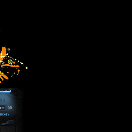
писке?