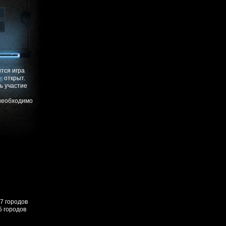
ится игра
к
открыт.
ь участие
 необходимо
57 городов
5 городов