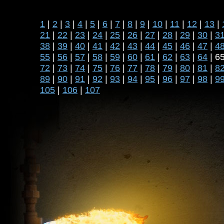
1
|
2
|
3
|
4
|
5
|
6
|
7
|
8
|
9
|
10
|
11
|
12
|
13
|
21
|
22
|
23
|
24
|
25
|
26
|
27
|
28
|
29
|
30
|
3
38
|
39
|
40
|
41
|
42
|
43
|
44
|
45
|
46
|
47
|
4
55
|
56
|
57
|
58
|
59
|
60
|
61
|
62
|
63
|
64
| 6
72
|
73
|
74
|
75
|
76
|
77
|
78
|
79
|
80
|
81
|
8
89
|
90
|
91
|
92
|
93
|
94
|
95
|
96
|
97
|
98
|
9
105
|
106
|
107