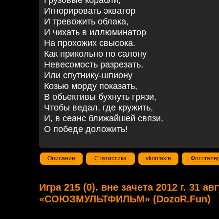
Грузовые корабли,
Игнорировать экватор
И тревожить облака,
И чихать в иллюминатор
На прохожих свысока.
Как прикольно по салону
Невесомость разрезать,
Или спутнику-шпиону
Козью морду показать,
В объективы бухнуть грязи,
Чтобы ведал, где кружить,
И, в сеанс ближайшей связи,
О победе доложить!
Описание
Статистика
vkontakte
Фотогале
Игра 215 (0). вне зачета 2012 г. 31 ав
«СОЮЗМУЛЬТФИЛЬМ» (DozoR.Fun)