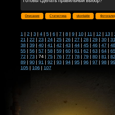
Готовы сделать правильный выбор?
Описание
Статистика
vkontakte
Фотогале
1
|
2
|
3
|
4
|
5
|
6
|
7
|
8
|
9
|
10
|
11
|
12
|
13
|
21
|
22
|
23
|
24
|
25
|
26
|
27
|
28
|
29
|
30
|
3
38
|
39
|
40
|
41
|
42
|
43
|
44
|
45
|
46
|
47
|
4
55
|
56
|
57
|
58
|
59
|
60
|
61
|
62
|
63
|
64
|
6
72
|
73
| 74 |
75
|
76
|
77
|
78
|
79
|
80
|
81
|
8
89
|
90
|
91
|
92
|
93
|
94
|
95
|
96
|
97
|
98
|
9
105
|
106
|
107