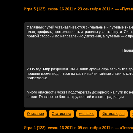
Игра 5 (123). сезон 16 2011 г. 23 сентября 2011 г. — «Пут
У главных путей устанавливаются сигнальные и путевые знак
план, профиль, протяженность и границы участков пути. Сиг
правой стороны по направлению движения, а путевые — с пра
Прави
2035 год. Мир разрушен. Вы и Ваши друзья скрывались всё вр
пришло время подняться на свет и найти тайные знаки, о кот
подземелье.
Много опасности может подстерегать дозорного на пути по н
земле. Главное не боятся трудностей и знаков радиации.
Описание
Статистика
vkontakte
Фотогалерея
Игра 4 (122). сезон 16 2011 г. 09 сентября 2011 г. — «Trea