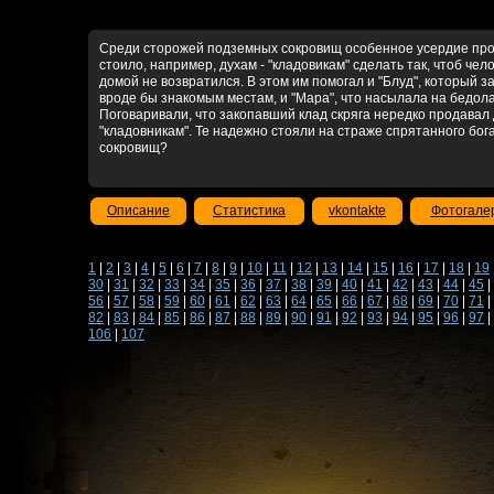
Среди сторожей подземных сокровищ особенное усердие проя
стоило, например, духам - "кладовикам" сделать так, чтоб чел
домой не возвратился. В этом им помогал и "Блуд", который 
вроде бы знакомым местам, и "Мара", что насылала на бедола
Поговаривали, что закопавший клад скряга нередко продавал 
"кладовникам". Те надежно стояли на страже спрятанного бога
сокровищ?
Описание
Статистика
vkontakte
Фотогале
1
|
2
|
3
|
4
|
5
|
6
|
7
|
8
|
9
|
10
|
11
|
12
|
13
|
14
|
15
|
16
|
17
|
18
|
19
30
|
31
|
32
|
33
|
34
|
35
|
36
|
37
|
38
|
39
|
40
|
41
|
42
|
43
|
44
|
45
|
56
|
57
|
58
|
59
|
60
|
61
|
62
|
63
|
64
|
65
|
66
|
67
|
68
|
69
|
70
|
71
|
82
|
83
|
84
|
85
|
86
|
87
|
88
|
89
|
90
|
91
|
92
|
93
|
94
|
95
|
96
|
97
|
106
|
107