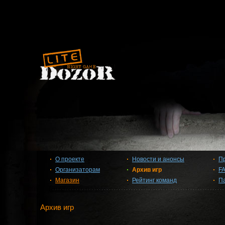
О проекте
Новости и анонсы
П
Организаторам
Архив игр
F
Магазин
Рейтинг команд
П
Архив игр