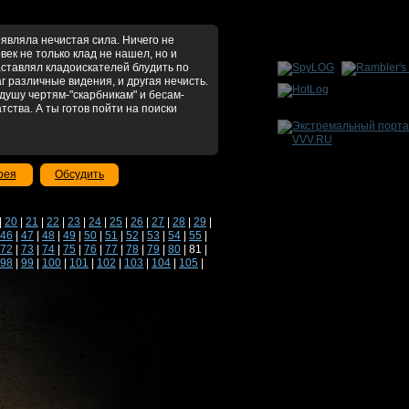
вляла нечистая сила. Ничего не
овек не только клад не нашел, но и
заставлял кладоискателей блудить по
г различные видения, и другая нечисть.
душу чертям-"скарбникам" и бесам-
тства. А ты готов пойти на поиски
рея
Обсудить
|
20
|
21
|
22
|
23
|
24
|
25
|
26
|
27
|
28
|
29
|
46
|
47
|
48
|
49
|
50
|
51
|
52
|
53
|
54
|
55
|
72
|
73
|
74
|
75
|
76
|
77
|
78
|
79
|
80
| 81 |
98
|
99
|
100
|
101
|
102
|
103
|
104
|
105
|