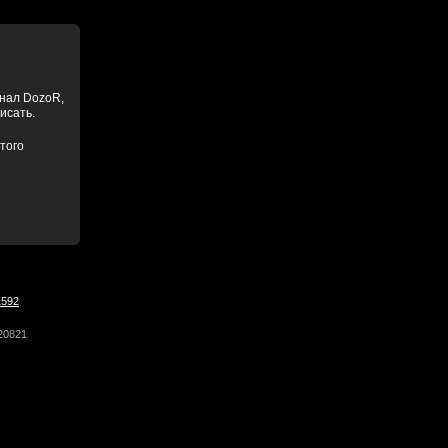
анал DozoR,
писать.
того
1592
20821