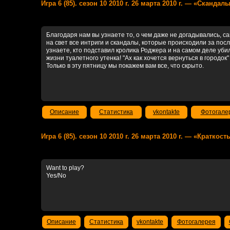
Игра 6 (85). сезон 10 2010 г. 26 марта 2010 г. — «Сканд
Благодаря нам вы узнаете то, о чем даже не догадывались, 
на свет все интриги и скандалы, которые происходили за посл
узнаете, кто подставил кролика Роджера и на самом деле уб
жизни туалетного утенка! "Ах как хочется вернуться в городо
Только в эту пятницу мы покажем вам все, что скрыто.
Описание
Статистика
vkontakte
Фотогале
Игра 6 (85). сезон 10 2010 г. 26 марта 2010 г. — «Краткос
Want to play?
Yes/No
Описание
Статистика
vkontakte
Фотогалерея