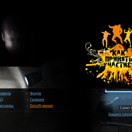
равила
Форум
AQ
Галерея
артнеры
DozoR-мания
Вашего города