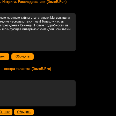
алы. Интриги. Расследования» (DozoR.Fun)
самые мрачные тайны станут явью. Мы вытащим
едние несколько тысяч лет! Только у нас вы
ил президента Кеннеди! Новые подробности из
к" - шокирующее интервью с командой Зомби-тим.
рея
Обсудить
ть – сестра таланта» (DozoR.Pro)
Оценки
Обсудить