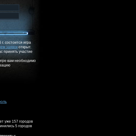
 г. состоится игра
ем заявок
открыт.
с принять участие
 игре вам необходимо
изацию
роль
ает уже 157 городов
инились 5 городов