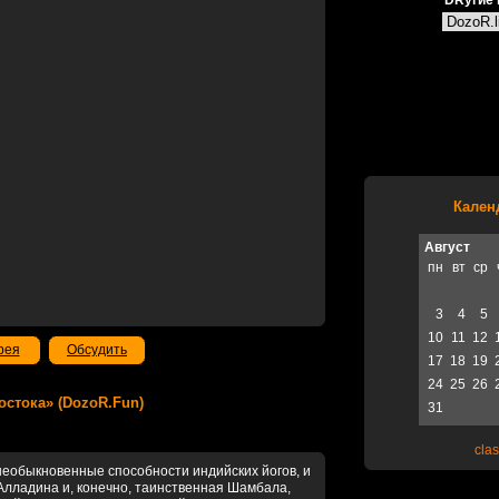
DRугие 
Кален
Август
пн
вт
ср
3
4
5
10
11
12
рея
Обсудить
17
18
19
24
25
26
Востока» (DozoR.Fun)
31
clas
 необыкновенные способности индийских йогов, и
Алладина и, конечно, таинственная Шамбала,