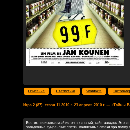
Описание
Статистика
vkontakte
Фотогале
Игра 2 (87). сезон 11 2010 г. 23 апреля 2010 г. — «Тайны 
Восток - неиссякаемый источник знаний, тайн, загадок. Это и
загадочные Кумранские свитки, волшебные сказки про лампу 