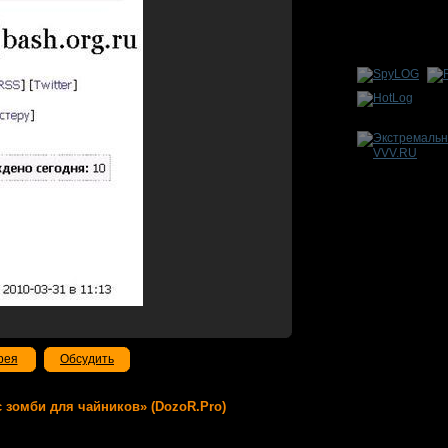
рея
Обсудить
а с зомби для чайников» (DozoR.Pro)