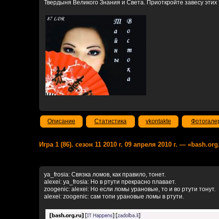
Твердыня Великого Знания и Света. Приоткройте завесу этих 
Описание
Статистика
vkontakte
Фотогале
Игра 1 (86). сезон 11 2010 г. 09 апреля 2010 г. — «bash.or
ya_frosia: Связка ломов, как правило, тонет.
alexei: ya_frosia: Но в ртути прекрасно плавает.
zoogenic: alexei: Но если ломы урановые, то и во ртути тонут.
alexei: zoogenic: сам топи урановые ломы в ртути.