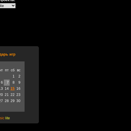
проекты:
дарь игр
чт
пт
сб
вс
1
2
6
7
8
9
13
14
15
16
20
21
22
23
27
28
29
30
sic
lite