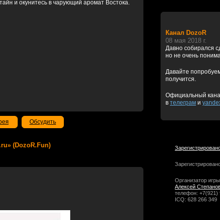
тайн и окунитесь в чарующий аромат Востока.
Канал DozoR
08 мая 2018 г.
Давно собирался с
но не очень понима
Давайте попробуем,
получится.
Официальный кан
в
телеграм
и
yande
рея
Обсудить
g.ru» (DozoR.Fun)
Зарегистрировано
Зарегистрировано
Организатор игры
Алексей Степано
телефон: +7(921)
ICQ: 628 266 349