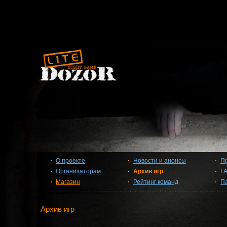
О проекте
Новости и анонсы
П
Организаторам
Архив игр
F
Магазин
Рейтинг команд
П
Архив игр