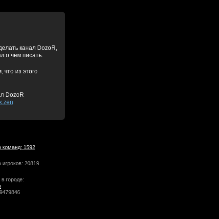
делать канал DozoR,
л о чем писать.
 что из этого
ал DozoR
x.zen
 команд: 1592
 игроков: 20819
 в городе:
в
 9479846