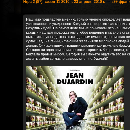
Игра 2 (87). сезон 11 2010 г. 23 апреля 2010 г. — «99 фра
Наш мир подвластен мнению, только мнение определяет наш в
услышанного и увиденного. Каждый раз, переключая каналы,
безумных идей. На самом деле мы не понимаем, что наш выбор
каждый наш шаг предсказуем. Любое решение вписано в статис
пытаемся руководствоваться здравым смыслом, но смысла не
сумасшедшие гении, играющие желаниями миллионов людей. И
деньги. Они жонглируют нашими мыслями как искусные фокус
Сегодня ни одна компания не может прожить без рекламы, то
Реклама правит миром. Сегодня вы сможете ощутить это на с
делать выбор согласно вашему мнению. Удачи!)))