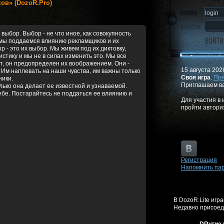
нков» (DozoR.Pro)
ыбор. Выбор - не что иное, как совокупность
 мы поддаемся влиянию рекламщиков и их
 - это их выбор. Мы живем под их диктовку,
тику и мы не в силах изменить это. Мы все
т, он предопределен их воображением. Они -
15 августа 2026
м наплевать на наши чувства, им важны только
Своя игра
.
При
ники.
Приглашаем ва
лько она делает ее известной и узнаваемой.
ебе. Постарайтесь не поддаться ее влиянию и
Для участия в
пройти автор
Регистрация
Напомнить па
В DozoR.Lite игр
Недавно присоед