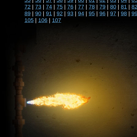
55
|
56
|
57
|
58
|
59
|
60
|
61
|
62
|
63
|
64
|
6
72
|
73
|
74
|
75
|
76
|
77
|
78
|
79
|
80
|
81
|
8
89
|
90
|
91
|
92
|
93
|
94
|
95
|
96
|
97
|
98
|
9
105
|
106
|
107