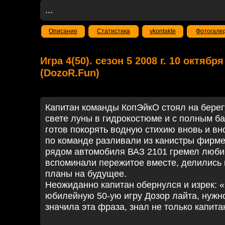
...
Описание
Статистика
vkontakte
Фотогале
Игра 4(50). сезон 5 2008 г. 10 октябр
(DozoR.Fun)
Капитан команды КопЭйкО стоял на берег
свете луны в гидрокостюме и с полным б
готов покорять водную стихию вновь и в
по команде разливали из канистры фирме
рядом автомобиля ВАЗ 2101 гремел люби
вспоминали пережитое вместе, делились 
планы на будущее.
Неожиданно капитан обернулся и изрек: 
юбилейную 50-ую игру Дозор лайта, нужн
значила эта фраза, знал не только капита