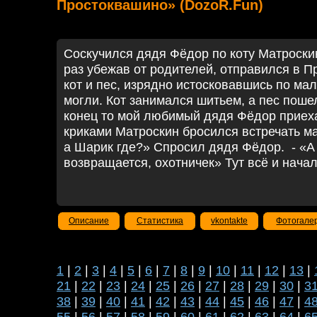
Простоквашино» (DozoR.Fun)
Соскучился дядя Фёдор по коту Матроскин
раз убежав от родителей, отправился в П
кот и пес, изрядно истосковавшись по мал
могли. Кот занимался шитьем, а пес пошел
конец то мой любимый дядя Фёдор приех
криками Матроскин бросился встречать ма
а Шарик где?» Спросил дядя Фёдор. - «А 
возвращается, охотничек» Тут всё и начал
Описание
Статистика
vkontakte
Фотогале
1
|
2
|
3
|
4
|
5
|
6
|
7
|
8
|
9
|
10
|
11
|
12
|
13
|
21
|
22
|
23
|
24
|
25
|
26
|
27
|
28
|
29
|
30
|
3
38
|
39
|
40
|
41
|
42
|
43
|
44
|
45
|
46
|
47
|
4