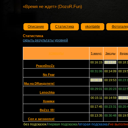
«Время не ждет» (DozoR.Fun)
Описание
Статистика
vkontakte
Фотогале
Статистика
скрыть результаты уровней
КОМАНДЫ
5 минут
Звезды
Ферм
00:16:15
00:13:47
00:18:
PeaceDozZz
00:31:06
00:14:09
00:19:
No Fear
00:06:19
00:19:53
00:23:
Мы на DRандулете!
00:29:01
00:20:23
00:22:
Lenochka
00:15:11
00:14:59
00:16:
Хомяки
00:17:45
00:23:31
00:20:
BeZzz !B!
00:13:35
00:30:48
00:19:
Сел и загорелся!
без подсказок
/
первая подсказка
/
вторая подсказка
/
не выполн