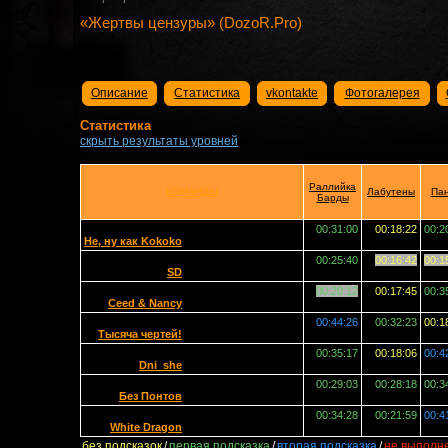
«Жертвы цензуры» (DozoR.Pro)
Описание
Статистика
vkontakte
Фотогалерея
Статистика
скрыть результаты уровней
Раллийка
КОМАНДЫ
Лабутены
Пан
Барды
00:31:00
00:18:22
00:2
Не, ну как Kokoko
00:25:40
00:16:42
00:1
SD
00:20:12
00:17:45
00:3
Ceed & Nancy
00:44:26
00:32:23
00:1
Тысяча чертей!
00:35:17
00:18:06
00:4
Dni_she
00:29:03
00:28:18
00:3
Без Понтов
00:34:28
00:21:59
00:4
White Dragon
без подсказок
/
первая подсказка
/
вторая подсказка
/
не выполн