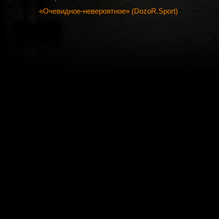
«Очевидное-невероятное» (DozoR.Sport)