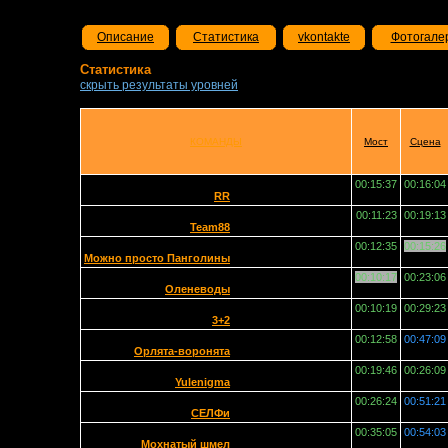
Описание
Статистика
vkontakte
Фотогале
Статистика
скрыть результаты уровней
КОМАНДЫ
Мост
Сцена
00:15:37
00:16:04
RR
00:11:23
00:19:13
Team88
00:12:35
00:15:26
Можно просто Панголины
00:10:17
00:23:06
Оленеводы
00:10:19
00:29:23
3+2
00:12:58
00:47:09
Орлята-воронята
00:19:46
00:26:09
Yulenigma
00:26:24
00:51:21
СЕЛФи
00:35:05
00:54:03
Мохнатый шмел