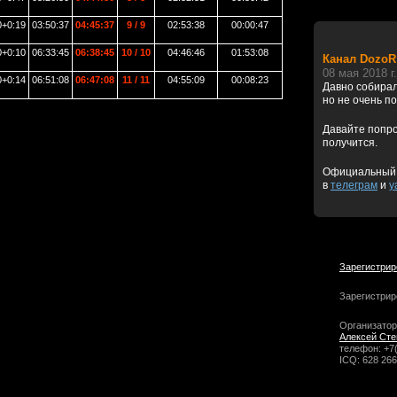
0+0:19
03:50:37
04:45:37
9 / 9
02:53:38
00:00:47
0+0:10
06:33:45
06:38:45
10 / 10
04:46:46
01:53:08
Канал DozoR
08 мая 2018 г.
0+0:14
06:51:08
06:47:08
11 / 11
04:55:09
00:08:23
Давно собирал
но не очень п
Давайте попро
получится.
Официальный 
в
телеграм
и
y
Зарегистрир
Зарегистрир
Организатор
Алексей Сте
телефон: +7
ICQ: 628 266