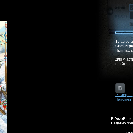
15 августа
Своя игра
Приглашае
Для участ
пройти а
Регистрац
Напомнит
В DozoR.Lite
Недавно при