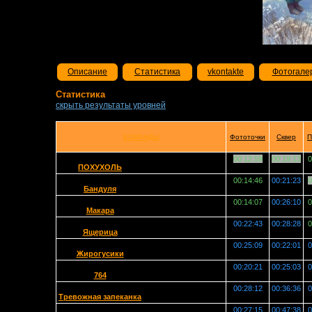
Описание
Статистика
vkontakte
Фотогале
Статистика
скрыть результаты уровней
КОМАНДЫ
Фототочки
Сквер
П
00:12:59
00:19:13
0
ПОХУХОЛЬ
00:14:46
00:21:23
0
Бандуля
00:14:07
00:26:10
0
Макара
00:22:43
00:28:28
0
Ящерица
00:25:09
00:22:01
0
Жирогусики
00:20:21
00:25:03
0
764
00:28:12
00:36:36
0
Тревожная запеканка
00:27:15
00:47:38
0