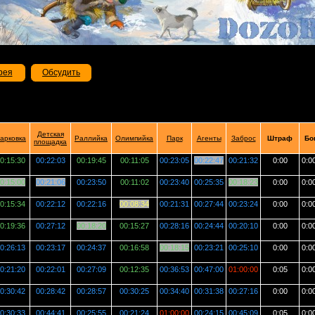
рея
Обсудить
Детская
арковка
Раллийка
Олимпийка
Парк
Агенты
Заброс
Штраф
Бо
площадка
0:15:30
00:22:03
00:19:45
00:11:05
00:23:05
00:22:47
00:21:32
0:00
0:0
0:15:00
00:21:06
00:23:50
00:11:02
00:23:40
00:25:35
00:18:23
0:00
0:0
0:15:34
00:22:12
00:22:16
00:08:34
00:21:31
00:27:44
00:23:24
0:00
0:0
0:19:36
00:27:12
00:18:20
00:15:27
00:28:16
00:24:44
00:20:10
0:00
0:0
0:26:13
00:23:17
00:24:37
00:16:58
00:18:15
00:23:21
00:25:10
0:00
0:0
0:21:20
00:22:01
00:27:09
00:12:35
00:36:53
00:47:00
01:00:00
0:05
0:0
0:30:42
00:28:42
00:28:57
00:30:25
00:34:40
00:31:38
00:27:16
0:00
0:0
0:30:33
00:44:41
00:25:55
00:21:24
01:00:00
00:24:15
00:45:09
0:05
0:0