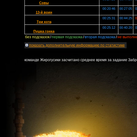
Совы
00:20:46
00:27:05
0
13-й воин
00:25:31
00:44:25
0
Три кота
00:25:12
00:40:20
0
Пушка гонка
без подсказок
/
первая подсказка
/
вторая подсказка
/
не выполн
показать
дополнительную информацию по статистике
команде Жирогусики засчитано среднее время за задание Забр