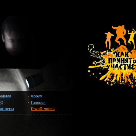
равила
Форум
AQ
Галерея
артнеры
DozoR-мания