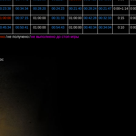
0:23:38
00:34:34
00:28:20
00:24:23
00:21:40
00:28:24
00:21:47
0:00+1:14
0:0
1:00:00
00:37:15
01:00:00
00:31:33
01:00:00
00:42:28
00:32:33
0:15
0:0
0:45:34
00:50:41
01:00:00
00:54:43
01:00:00
00:40:34
00:34:04
0:10
0:0
ено
/
не получено
/
не выполнено до стоп-игры
ос