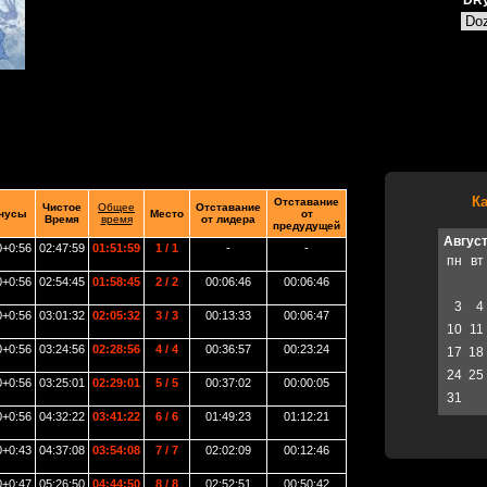
DRу
К
Отставание
Чистое
Общее
Отставание
нусы
Место
от
Время
время
от лидера
предудущей
Авгус
0+0:56
02:47:59
01:51:59
1 / 1
-
-
пн
вт
0+0:56
02:54:45
01:58:45
2 / 2
00:06:46
00:06:46
3
4
0+0:56
03:01:32
02:05:32
3 / 3
00:13:33
00:06:47
10
11
0+0:56
03:24:56
02:28:56
4 / 4
00:36:57
00:23:24
17
18
24
25
0+0:56
03:25:01
02:29:01
5 / 5
00:37:02
00:00:05
31
0+0:56
04:32:22
03:41:22
6 / 6
01:49:23
01:12:21
0+0:43
04:37:08
03:54:08
7 / 7
02:02:09
00:12:46
0+0:47
05:26:50
04:44:50
8 / 8
02:52:51
00:50:42