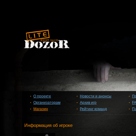
О проекте
Новости и анонсы
П
Организаторам
Архив игр
F
Магазин
Рейтинг команд
П
Информация об игроке