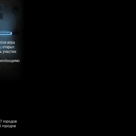
ится игра
к
открыт.
ь участие
 необходимо
57 городов
5 городов