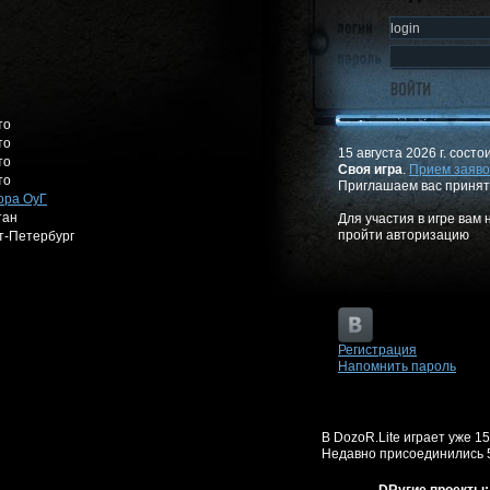
то
то
15 августа 2026 г. состо
то
Своя игра
.
Прием заяво
то
Приглашаем вас принят
ора ОуГ
тан
Для участия в игре вам
пройти авторизацию
т-Петербург
Регистрация
Напомнить пароль
В DozoR.Lite играет уже 1
Недавно присоединились 