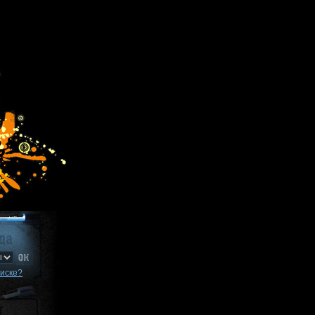
писке?