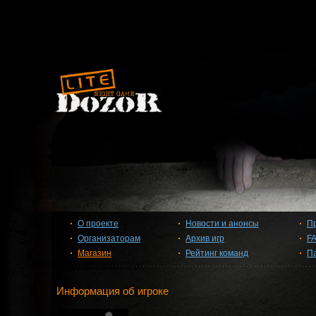
О проекте
Новости и анонсы
П
Организаторам
Архив игр
F
Магазин
Рейтинг команд
П
Информация об игроке