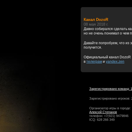
Канал DozoR
08 мая 2018 г.
Давно собирался сделать к
но не очень понимал о чем 
Давайте попробуем, что из э
получится.
Официальный канал DozoR
в
телеграм
и
yandex.zen
Зарегистрировано команд: 
Зарегистрировано игроков: 
Организатор игры в городе:
Алексей Степанов
телефон: +7(921) 9479846
ICQ: 628 266 349