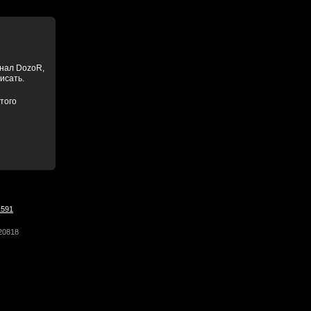
анал DozoR,
писать.
того
1591
20818