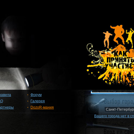
равила
Форум
AQ
Галерея
артнеры
DozoR-мания
Вашего города нет в с