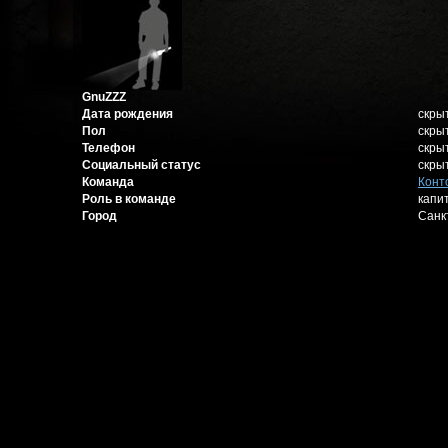
GnuZZZ
Дата рождения
скры
Пол
скры
Телефон
скры
Социальный статус
скры
Команда
Конт
Роль в команде
капи
Город
Санк