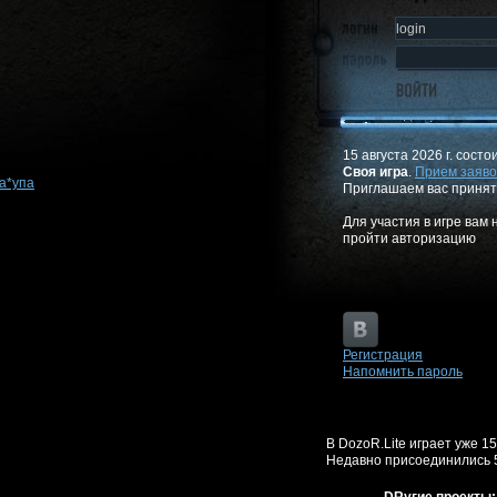
15 августа 2026 г. состо
Своя игра
.
Прием заяво
За*упа
Приглашаем вас принят
Для участия в игре вам
пройти авторизацию
Регистрация
Напомнить пароль
В DozoR.Lite играет уже 1
Недавно присоединились 