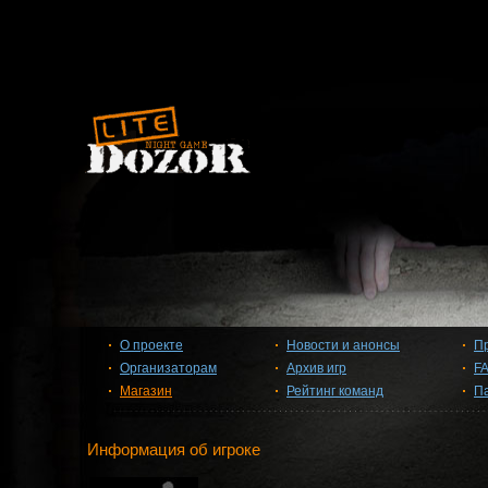
О проекте
Новости и анонсы
П
Организаторам
Архив игр
F
Магазин
Рейтинг команд
П
Информация об игроке