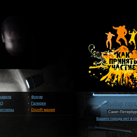
равила
Форум
AQ
Галерея
артнеры
DozoR-мания
Вашего города нет в с