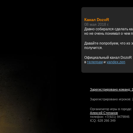
Канал DozoR
08 мая 2018 г.
Давно собирался сделать к
но не очень понимал о чем 
Давайте попробуем, что из э
получится.
Официальный канал DozoR
в
телеграм
и
yandex.zen
Зарегистрировано команд: 
Зарегистрировано игроков: 
Организатор игры в городе:
Алексей Степанов
телефон: +7(921) 9479846
ICQ: 628 266 349