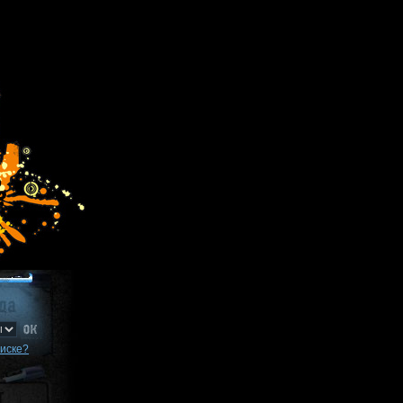
писке?