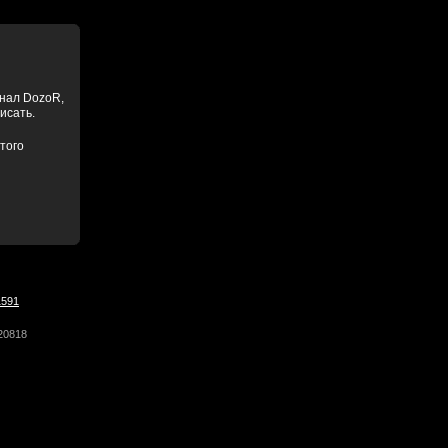
анал DozoR,
писать.
того
1591
20818