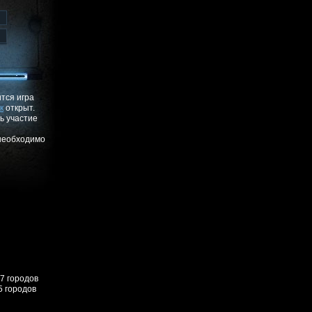
ится игра
к
открыт.
ь участие
 необходимо
57 городов
5 городов