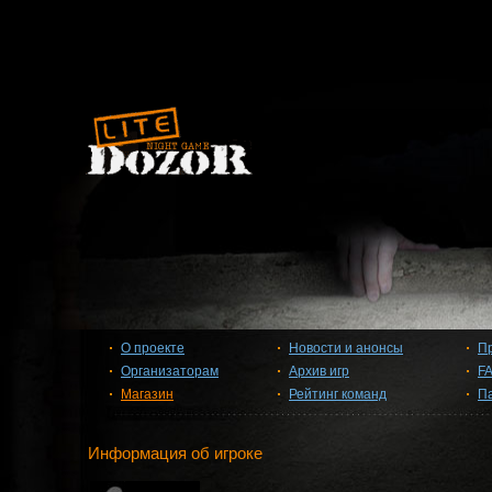
О проекте
Новости и анонсы
П
Организаторам
Архив игр
F
Магазин
Рейтинг команд
П
Информация об игроке