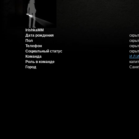
IrishkaMM
Дата рождения
скры
Пол
скры
Телефон
скры
Социальный статус
скры
Команда
И.Л.И
Роль в команде
капи
Город
Санк