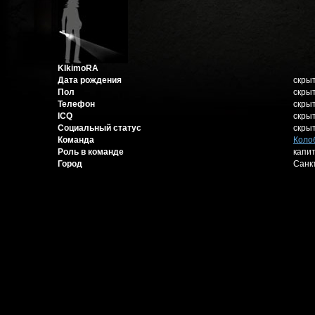
KIkimoRA
Дата рождения
скры
Пол
скры
Телефон
скры
ICQ
скры
Социальный статус
скры
Команда
Коло
Роль в команде
капи
Город
Санк