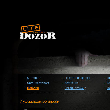
О проекте
Новости и анонсы
П
Организаторам
Архив игр
F
Магазин
Рейтинг команд
П
Информация об игроке