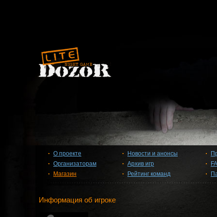
О проекте
Новости и анонсы
П
Организаторам
Архив игр
F
Магазин
Рейтинг команд
П
Информация об игроке