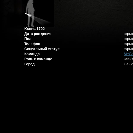
Ksenta1702
Дата рождения
скры
Пол
скры
Телефон
скры
Социальный статус
скры
Команда
MeGa
Роль в команде
капи
Город
Санк