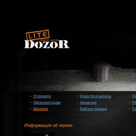
О проекте
Новости и анонсы
П
Организаторам
Архив игр
F
Магазин
Рейтинг команд
П
Информация об игроке