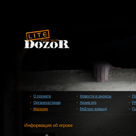
О проекте
Новости и анонсы
П
Организаторам
Архив игр
F
Магазин
Рейтинг команд
П
Информация об игроке