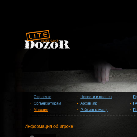
О проекте
Новости и анонсы
П
Организаторам
Архив игр
F
Магазин
Рейтинг команд
П
Информация об игроке