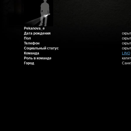
Pekanova_e
Дата рождения
скры
Пол
скры
Телефон
скры
Социальный статус
скры
Команда
LINO
Роль в команде
капи
Город
Санк