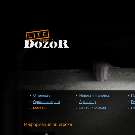
О проекте
Новости и анонсы
П
Организаторам
Архив игр
F
Магазин
Рейтинг команд
П
Информация об игроке