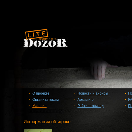
О проекте
Новости и анонсы
П
Организаторам
Архив игр
F
Магазин
Рейтинг команд
П
Информация об игроке