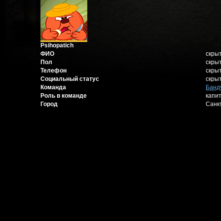
Psihopatich
ФИО
скры
Пол
скры
Телефон
скры
Социальный статус
скры
Команда
Банд
Роль в команде
капи
Город
Санк