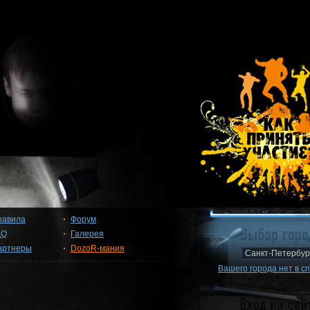
равила
Форум
AQ
Галерея
артнеры
DozoR-мания
Вашего города нет в с