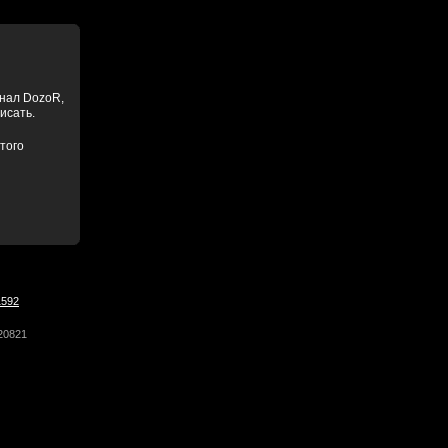
анал DozoR,
писать.
того
1592
20821