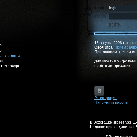
о
о
15 августа 2026 г. состо
о
Своя игра
.
Прием заяво
о
Приглашаем вас принят
а-воронята
ан
Для участия в игре вам
пройти авторизацию
-Петербург
Регистрация
Напомнить пароль
В DozoR.Lite играет уже 1
Недавно присоединились 