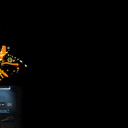
писке?