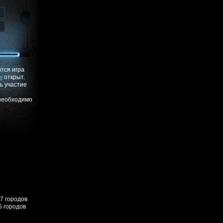
ится игра
к
открыт.
ь участие
 необходимо
57 городов
5 городов