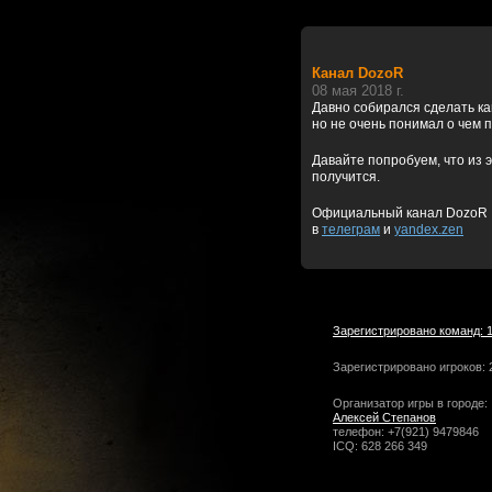
Канал DozoR
08 мая 2018 г.
Давно собирался сделать к
но не очень понимал о чем 
Давайте попробуем, что из э
получится.
Официальный канал DozoR
в
телеграм
и
yandex.zen
Зарегистрировано команд: 
Зарегистрировано игроков: 
Организатор игры в городе:
Алексей Степанов
телефон: +7(921) 9479846
ICQ: 628 266 349