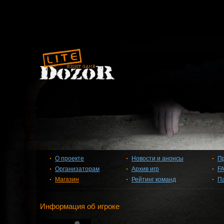
О проекте
Новости и анонсы
П
Организаторам
Архив игр
F
Магазин
Рейтинг команд
П
Информация об игроке