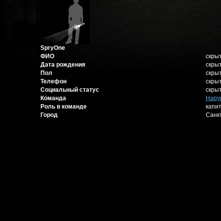
SpryOne
ФИО
скры
Дата рождения
скры
Пол
скры
Телефон
скры
Социальный статус
скры
Команда
Нару
Роль в команде
капи
Город
Санк