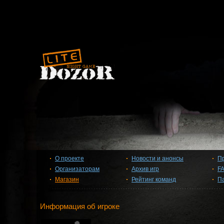
О проекте
Новости и анонсы
П
Организаторам
Архив игр
F
Магазин
Рейтинг команд
П
Информация об игроке