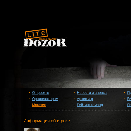
О проекте
Новости и анонсы
П
Организаторам
Архив игр
F
Магазин
Рейтинг команд
П
Информация об игроке