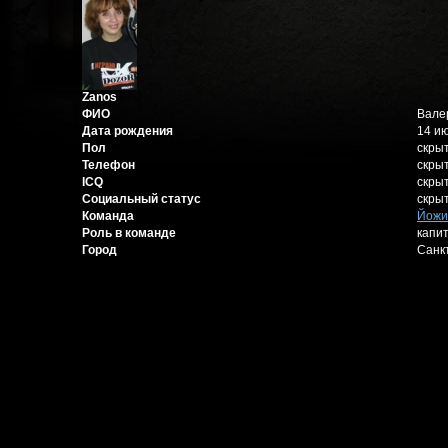
Zanos
ФИО
Вале
Дата рождения
14 ию
Пол
скры
Телефон
скры
ICQ
скры
Социальный статус
скры
Команда
Йожи
Роль в команде
капи
Город
Санк